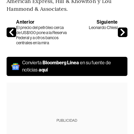
American Express, Hill & Knowlton y Lou
Hammond & Associates.
Anterior
Siguiente
El precio del petróleo cerca
Leonardo Chiesi
de US$100 pone a la Reserva
Federal y a otros bancos
centrales en la mira
Convierta
Bloomberg Línea
en su fuente de
noticias
aquí
PUBLICIDAD