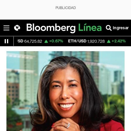
PUBLICIDAD
Ingresar
/USD
+0.67%
ETH/USD
+2.42%
Visa
64,725.82
1,920.728
3