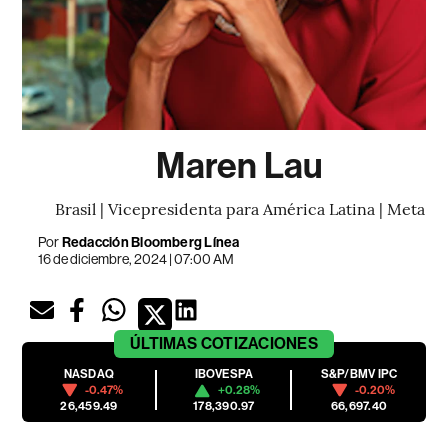
Maren Lau
Brasil | Vicepresidenta para América Latina | Meta
Por
Redacción Bloomberg Línea
16 de diciembre, 2024 | 07:00 AM
ÚLTIMAS
COTIZACIONES
NASDAQ
IBOVESPA
S&P/BMV IPC
-0.47%
+0.28%
-0.20%
26,459.49
178,390.97
66,697.40