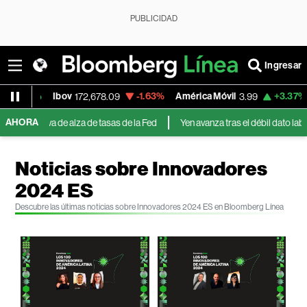
PUBLICIDAD
Ingresar
-1.63%
América Móvil
+3.37%
MercadoLibre
172,678.09
3.99
AHORA
lza de tasas de la Fed
Yen avanza tras el débil dato laboral de EE.UU. y cr
Noticias sobre Innovadores
2024 ES
Descubre las últimas noticias sobre Innovadores 2024 ES en Bloomberg Línea