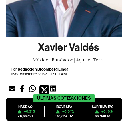
Xavier Valdés
México | Fundador | Aqua et Terra
Por
Redacción Bloomberg Línea
16 de diciembre, 2024 | 07:00 AM
ÚLTIMAS
COTIZACIONES
NASDAQ
IBOVESPA
S&P/BMV IPC
+0.31%
+0.54%
+0.16%
26,667.21
178,864.02
66,938.13