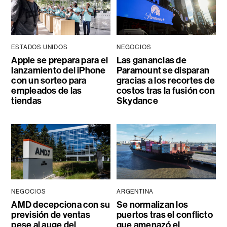
ESTADOS UNIDOS
NEGOCIOS
Apple se prepara para el
Las ganancias de
lanzamiento del iPhone
Paramount se disparan
con un sorteo para
gracias a los recortes de
empleados de las
costos tras la fusión con
tiendas
Skydance
NEGOCIOS
ARGENTINA
AMD decepciona con su
Se normalizan los
previsión de ventas
puertos tras el conflicto
pese al auge del
que amenazó el