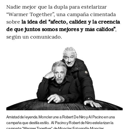
Nadie mejor que la dupla para estelarizar
“Warmer Together”, una campaña cimentada
sobre
la idea del “afecto, calidez y la creencia
de que juntos somos mejores y más cálidos”
,
según un comunicado.
Amistad de leyenda. Moncler une a Robert De Niro y Al Pacino en una
campaña que destila estilo.
Al Pacino y Robert de Niro estelarizan la
campaña "Warmer Together", de Moncler. Fotografía: Moncler.