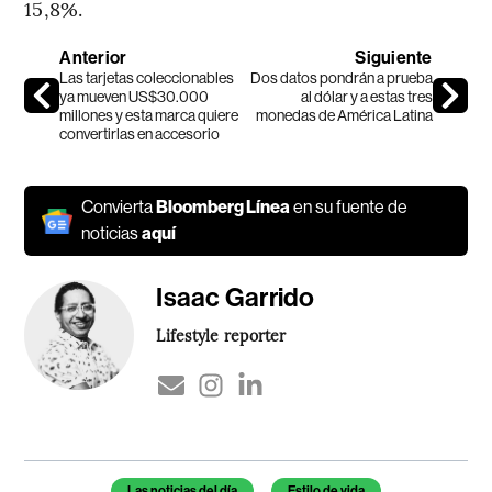
15,8%.
Anterior
Siguiente
Las tarjetas coleccionables
Dos datos pondrán a prueba
ya mueven US$30.000
al dólar y a estas tres
millones y esta marca quiere
monedas de América Latina
convertirlas en accesorio
Convierta
Bloomberg Línea
en su fuente de
noticias
aquí
Isaac Garrido
Lifestyle reporter
Temas de este artículo
Las noticias del día
Estilo de vida