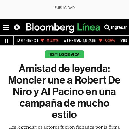
PUBLICIDAD
Ingresar
SD
-0.20%
ETH/USD
-0.16%
Visa
64,657.34
1,912.65
367.69
ESTILO DE VIDA
Amistad de leyenda:
Moncler une a Robert De
Niro y Al Pacino en una
campaña de mucho
estilo
Los legendarios actores fueron fichados por la firma