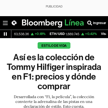
PUBLICIDAD
Ingresar
+0.18%
ETH/USD
+0.42%
Visa
63,538.36
1,889.745
366.13
ESTILO DE VIDA
Así es la colección de
Tommy Hilfiger inspirada
en F1: precios y dónde
comprar
Desarrollada con “F1, la película”, la colección
convierte la adrenalina de las pistas en una
declaración de estilo. Esto cuesta.