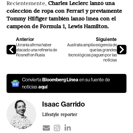
Recientemente,
Charles Leclerc lanzó una
colección de ropa con Ferrari y previamente
Tommy Hilfiger también lanzó línea con el
campeón de Fórmula 1, Lewis Hamilton.
Anterior
Siguiente
Ucrania afirma haber
Australia amplía exigencia de
atacado una refinería de
que las grandes
Rosneft en Rusia
tecnológicas paguen por las
noticias
Convierta
Bloomberg Línea
en su fuente de
noticias
aquí
Isaac Garrido
Lifestyle reporter