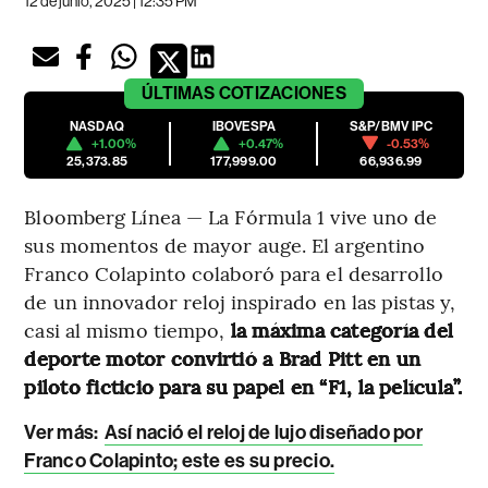
12 de junio, 2025 | 12:35 PM
ÚLTIMAS
COTIZACIONES
NASDAQ
IBOVESPA
S&P/BMV IPC
+1.00%
+0.47%
-0.53%
25,373.85
177,999.00
66,936.99
Bloomberg Línea — La Fórmula 1 vive uno de
sus momentos de mayor auge. El argentino
Franco Colapinto colaboró para el desarrollo
de un innovador reloj inspirado en las pistas y,
casi al mismo tiempo,
la máxima categoría del
deporte motor convirtió a Brad Pitt en un
piloto ficticio para su papel en “F1, la película”.
Ver más:
Así nació el reloj de lujo diseñado por
Franco Colapinto; este es su precio
.