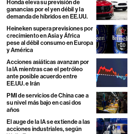
Honda eleva su previsión de
ganancias por el yen débil y la
demanda de híbridos en EE.UU.
Heineken supera previsiones por
crecimiento en Asia y África
pese al débil consumo en Europa
y América
Acciones asiáticas avanzan por
la IA mientras cae el petróleo
ante posible acuerdo entre
EE.UU. e Irán
PMI de servicios de China cae a
su nivel más bajo en casi dos
años
El auge de la IA se extiende a las
acciones industriales, según