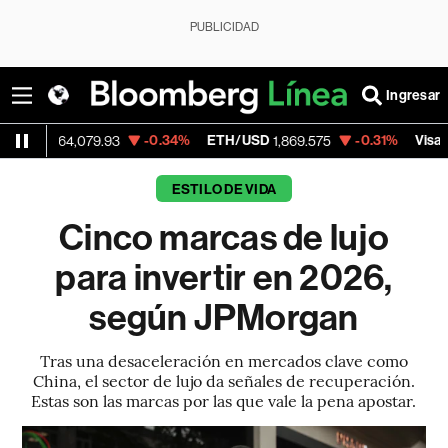
PUBLICIDAD
Ingresar
-0.34%
ETH/USD
-0.31%
Visa
64,079.93
1,869.575
369.59
ESTILO DE VIDA
Cinco marcas de lujo
para invertir en 2026,
según JPMorgan
Tras una desaceleración en mercados clave como
China, el sector de lujo da señales de recuperación.
Estas son las marcas por las que vale la pena apostar.