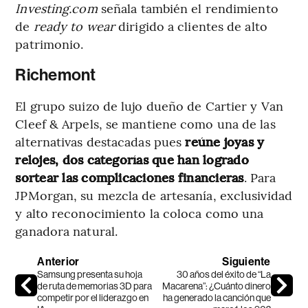
Investing.com
señala también el rendimiento
de
ready to wear
dirigido a clientes de alto
patrimonio.
Richemont
El grupo suizo de lujo dueño de Cartier y Van
Cleef & Arpels, se mantiene como una de las
alternativas destacadas pues
reúne joyas y
relojes, dos categorías que han logrado
sortear las complicaciones financieras
. Para
JPMorgan, su mezcla de artesanía, exclusividad
y alto reconocimiento la coloca como una
ganadora natural.
Anterior
Siguiente
Samsung presenta su hoja
30 años del éxito de “La
de ruta de memorias 3D para
Macarena”: ¿Cuánto dinero
competir por el liderazgo en
ha generado la canción que