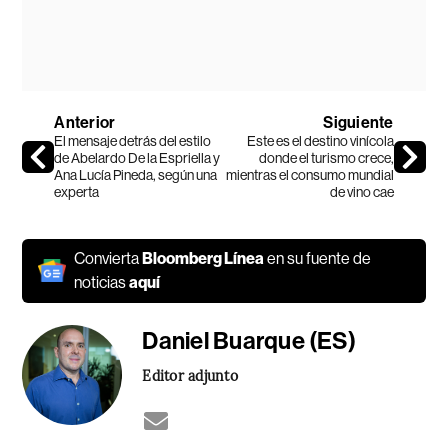
Anterior
Siguiente
El mensaje detrás del estilo
Este es el destino vinícola
de Abelardo De la Espriella y
donde el turismo crece,
Ana Lucía Pineda, según una
mientras el consumo mundial
experta
de vino cae
Convierta
Bloomberg Línea
en su fuente de
noticias
aquí
Daniel Buarque (ES)
Editor adjunto