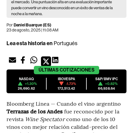
el mercado.
Una puntuación alta en una evaluación importante
puede convertir un vino desconocido en un éxito de ventas de la
noche a la mañana.
Por
Daniel Buarque (ES)
23 de agosto, 2025 | 11:08 AM
Lea esta historia en
Portugués
ÚLTIMAS
COTIZACIONES
NASDAQ
IBOVESPA
S&P/BMV IPC
+1.30%
-1.73%
+0.82%
26,690.62
172,513.42
66,938.64
Bloomberg Línea — Cuando el vino argentino
Terrazas de los Andes
fue reconocido por la
revista
Wine Spectator
como uno de los 10
vinos con mejor relación calidad-precio del