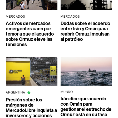
MERCADOS
MERCADOS
Activos de mercados
Dudas sobre el acuerdo
emergentes caen por
entre Irán y Omán para
temor a que el acuerdo
reabrir Ormuz impulsan
sobre Ormuz eleve las
al petróleo
tensiones
MUNDO
ARGENTINA
Irán dice que acuerdo
Presión sobre los
con Omán para
márgenes de
gestionar el estrecho de
MercadoLibre inquieta a
Ormuz está en su fase
inversores y acciones