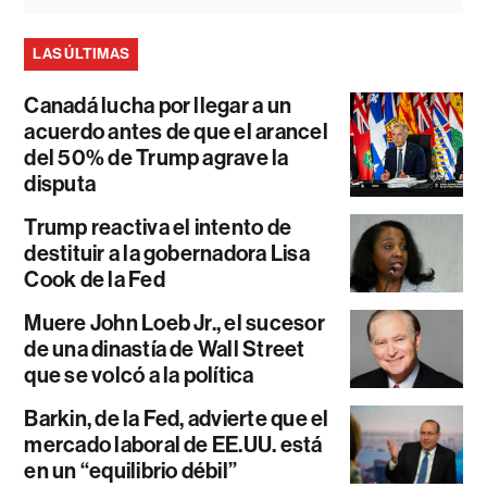
LAS ÚLTIMAS
Canadá lucha por llegar a un
acuerdo antes de que el arancel
del 50% de Trump agrave la
disputa
Trump reactiva el intento de
destituir a la gobernadora Lisa
Cook de la Fed
Muere John Loeb Jr., el sucesor
de una dinastía de Wall Street
que se volcó a la política
Barkin, de la Fed, advierte que el
mercado laboral de EE.UU. está
en un “equilibrio débil”