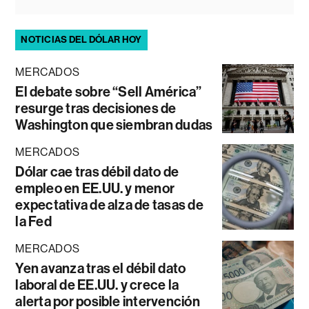
NOTICIAS DEL DÓLAR HOY
MERCADOS
El debate sobre “Sell América”
resurge tras decisiones de
Washington que siembran dudas
MERCADOS
Dólar cae tras débil dato de
empleo en EE.UU. y menor
expectativa de alza de tasas de
la Fed
MERCADOS
Yen avanza tras el débil dato
laboral de EE.UU. y crece la
alerta por posible intervención