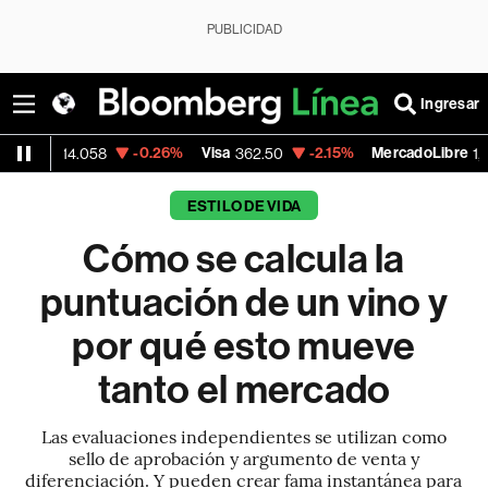
PUBLICIDAD
Ingresar
-0.26%
Visa
-2.15%
MercadoLibre
-0
058
362.50
1,821.795
ESTILO DE VIDA
Cómo se calcula la
puntuación de un vino y
por qué esto mueve
tanto el mercado
Las evaluaciones independientes se utilizan como
sello de aprobación y argumento de venta y
diferenciación. Y pueden crear fama instantánea para