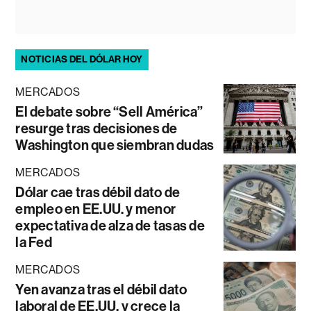
NOTICIAS DEL DÓLAR HOY
MERCADOS
El debate sobre “Sell América”
resurge tras decisiones de
Washington que siembran dudas
MERCADOS
Dólar cae tras débil dato de
empleo en EE.UU. y menor
expectativa de alza de tasas de
la Fed
MERCADOS
Yen avanza tras el débil dato
laboral de EE.UU. y crece la