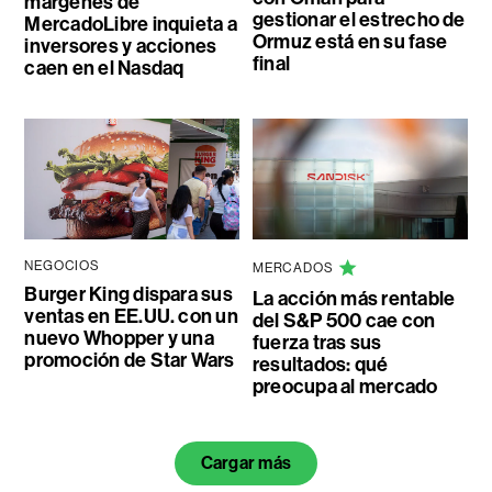
márgenes de
gestionar el estrecho de
MercadoLibre inquieta a
Ormuz está en su fase
inversores y acciones
final
caen en el Nasdaq
NEGOCIOS
MERCADOS
Burger King dispara sus
La acción más rentable
ventas en EE.UU. con un
del S&P 500 cae con
nuevo Whopper y una
fuerza tras sus
promoción de Star Wars
resultados: qué
preocupa al mercado
Cargar más