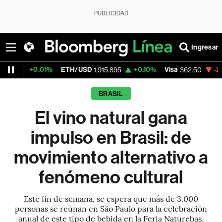
PUBLICIDAD
Ingresar
%
ETH/USD
+0.10%
Visa
-2.15%
MercadoL
1,915.895
362.50
BRASIL
El vino natural gana
impulso en Brasil: de
movimiento alternativo a
fenómeno cultural
Este fin de semana, se espera que más de 3.000
personas se reúnan en São Paulo para la celebración
anual de este tipo de bebida en la Feria Naturebas,