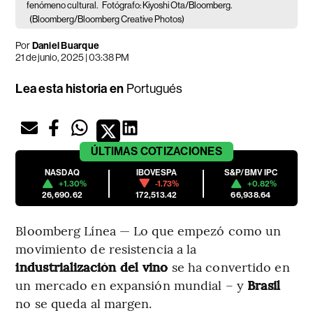
fenómeno cultural.
Fotógrafo: Kiyoshi Ota/Bloomberg.
(Bloomberg/Bloomberg Creative Photos)
Por
Daniel Buarque
21 de junio, 2025 | 03:38 PM
Lea esta historia en
Portugués
ÚLTIMAS
COTIZACIONES
NASDAQ
IBOVESPA
S&P/BMV IPC
+1.30%
-1.73%
+0.82%
26,690.62
172,513.42
66,938.64
Bloomberg Línea — Lo que empezó como un
movimiento de resistencia a la
industrialización del
vino
se ha convertido en
un mercado en expansión mundial – y
Brasil
no se queda al margen.