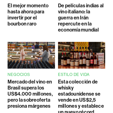
El mejor momento
De películas indias al
hasta ahora para
vino italiano: la
invertir por el
guerra en Irán
bourbon raro
repercute en la
economía mundial
NEGOCIOS
ESTILO DE VIDA
Mercado del vino en
Esta colección de
Brasil supera los
whisky
US$4.000 millones,
estadounidense se
pero la sobreoferta
vende en US$2,5
presiona márgenes
millones y establece
un nuevo récord