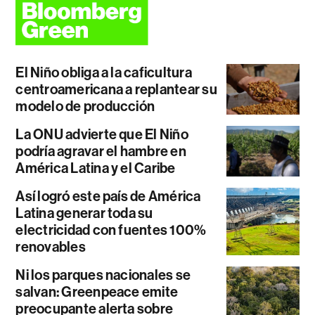
El Niño obliga a la caficultura
centroamericana a replantear su
modelo de producción
La ONU advierte que El Niño
podría agravar el hambre en
América Latina y el Caribe
Así logró este país de América
Latina generar toda su
electricidad con fuentes 100%
renovables
Ni los parques nacionales se
salvan: Greenpeace emite
preocupante alerta sobre