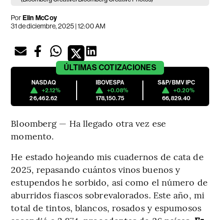
Por
Elin McCoy
31 de diciembre, 2025 | 12:00 AM
ÚLTIMAS
COTIZACIONES
NASDAQ
IBOVESPA
S&P/BMV IPC
+2.12%
+0.08%
+0.20%
26,462.62
178,150.75
66,829.40
Bloomberg — Ha llegado otra vez ese
momento.
He estado hojeando mis cuadernos de cata de
2025, repasando cuántos vinos buenos y
estupendos he sorbido, así como el número de
aburridos fiascos sobrevalorados. Este año, mi
total de tintos, blancos, rosados y espumosos