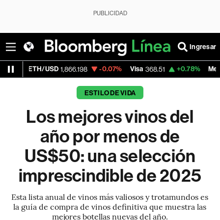
PUBLICIDAD
Ingresar
H/USD
-0.07%
Visa
+0.78%
MercadoLibre
1,866.198
368.51
1
ESTILO DE VIDA
Los mejores vinos del
año por menos de
US$50: una selección
imprescindible de 2025
Esta lista anual de vinos más valiosos y trotamundos es
la guía de compra de vinos definitiva que muestra las
mejores botellas nuevas del año.