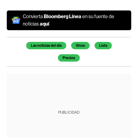
Convierta
Bloomberg Línea
en su fuente de
noticias
aquí
Temas de este artículo
Las noticias del día
Vinos
Lista
Precios
PUBLICIDAD