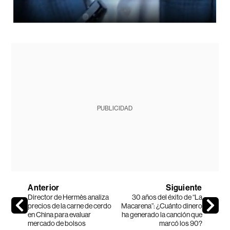
PUBLICIDAD
Anterior
Siguiente
Director de Hermès analiza
30 años del éxito de “La
precios de la carne de cerdo
Macarena”: ¿Cuánto dinero
en China para evaluar
ha generado la canción que
mercado de bolsos
marcó los 90?