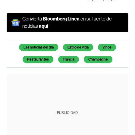
Convierta
Bloomberg Línea
en su fuente de
noticias
aquí
Temas de este artículo
Las noticias del día
Estilo de vida
Vinos
Restaurantes
Francia
Champagne
PUBLICIDAD