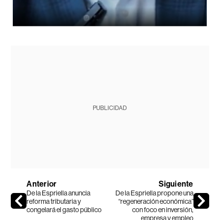
PUBLICIDAD
Anterior
Siguiente
De la Espriella anuncia
De la Espriella propone una
reforma tributaria y
“regeneración económica”
congelará el gasto público
con foco en inversión,
empresa y empleo