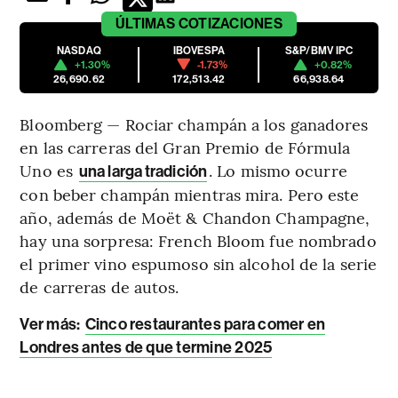
ÚLTIMAS
COTIZACIONES
NASDAQ
IBOVESPA
S&P/BMV IPC
+1.30%
-1.73%
+0.82%
26,690.62
172,513.42
66,938.64
Bloomberg — Rociar champán a los ganadores
en las carreras del Gran Premio de Fórmula
Uno es
. Lo mismo ocurre
una larga tradición
con beber champán mientras mira. Pero este
año, además de Moët & Chandon Champagne,
hay una sorpresa: French Bloom fue nombrado
el primer vino espumoso sin alcohol de la serie
de carreras de autos.
Ver más
:
Cinco restaurantes para comer en
Londres antes de que termine 2025