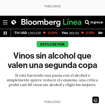
PUBLICIDAD
Ingresar
H/USD
-0.02%
Visa
-2.15%
MercadoLibre
1,913.535
362.50
1,
ESTILO DE VIDA
Vinos sin alcohol que
valen una segunda copa
Si está haciendo una pausa con el alcohol o
simplemente quiere reducir el consumo, una crítica
probó casi 60 vinos sin alcohol y eligió los mejores.
20
PUBLICIDAD