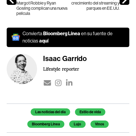
Margot Robbie y Ryan
crecimiento del streaming y
Gosling complican una nueva
parques en EE.UU.
película
Convierta
Bloomberg Línea
en su fuente de
noticias
aquí
Isaac Garrido
Lifestyle reporter
Temas de este artículo
Las noticias del día
Estilo de vida
Bloomberg Línea
Lujo
Vinos