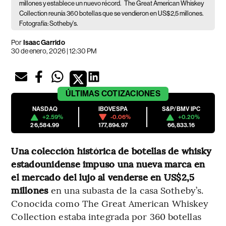
millones y establece un nuevo récord.
The Great American Whiskey
Collection reunía 360 botellas que se vendieron en US$2,5 millones.
Fotografía: Sotheby's.
Por
Isaac Garrido
30 de enero, 2026 | 12:30 PM
ÚLTIMAS
COTIZACIONES
NASDAQ
IBOVESPA
S&P/BMV IPC
+2.59%
-0.06%
+0.20%
26,584.99
177,894.97
66,833.16
Una colección histórica de botellas de whisky
estadounidense impuso una nueva marca en
el mercado del lujo al venderse en US$2,5
millones
en una subasta de la casa Sotheby’s.
Conocida como The Great American Whiskey
Collection estaba integrada por 360 botellas