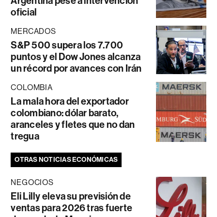
Argentina pese a intervención
oficial
MERCADOS
S&P 500 supera los 7.700
puntos y el Dow Jones alcanza
un récord por avances con Irán
COLOMBIA
La mala hora del exportador
colombiano: dólar barato,
aranceles y fletes que no dan
tregua
OTRAS NOTICIAS ECONÓMICAS
NEGOCIOS
Eli Lilly eleva su previsión de
ventas para 2026 tras fuerte