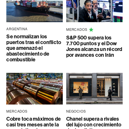
ARGENTINA
MERCADOS
Se normalizan los
S&P 500 supera los
puertos tras el conflicto
7.700 puntos y el Dow
que amenazó el
Jones alcanza un récord
abastecimiento de
por avances con Irán
combustible
MERCADOS
NEGOCIOS
Cobre toca máximos de
Chanel supera a rivales
casi tres meses ante la
del lujo con crecimiento