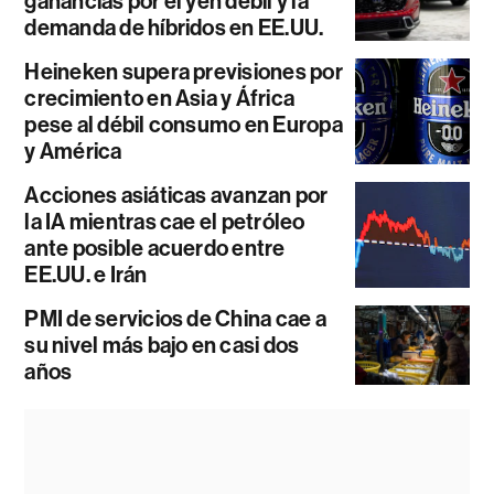
ganancias por el yen débil y la
demanda de híbridos en EE.UU.
Heineken supera previsiones por
crecimiento en Asia y África
pese al débil consumo en Europa
y América
Acciones asiáticas avanzan por
la IA mientras cae el petróleo
ante posible acuerdo entre
EE.UU. e Irán
PMI de servicios de China cae a
su nivel más bajo en casi dos
años