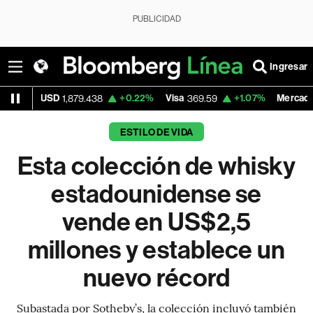
PUBLICIDAD
Ingresar
D
+0.22%
Visa
+1.07%
MercadoLibre
1,879.438
369.59
1,890.
ESTILO DE VIDA
Esta colección de whisky
estadounidense se
vende en US$2,5
millones y establece un
nuevo récord
Subastada por Sotheby’s, la colección incluyó también