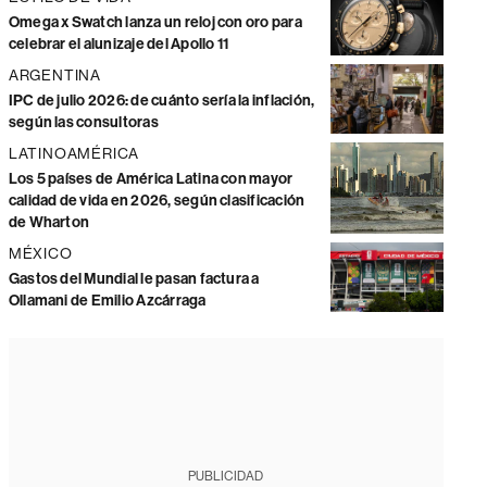
Omega x Swatch lanza un reloj con oro para
celebrar el alunizaje del Apollo 11
ARGENTINA
IPC de julio 2026: de cuánto sería la inflación,
según las consultoras
LATINOAMÉRICA
Los 5 países de América Latina con mayor
calidad de vida en 2026, según clasificación
de Wharton
MÉXICO
Gastos del Mundial le pasan factura a
Ollamani de Emilio Azcárraga
PUBLICIDAD