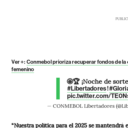
PUBLIC
Ver +:
Conmebol prioriza recuperar fondos de la 
femenino
🤩🏆 ¡Noche de sor
!
#Libertadores
#Glori
pic.twitter.com/TE0
— CONMEBOL Libertadores (@Lib
“Nuestra política para el 2025 se mantendrá en