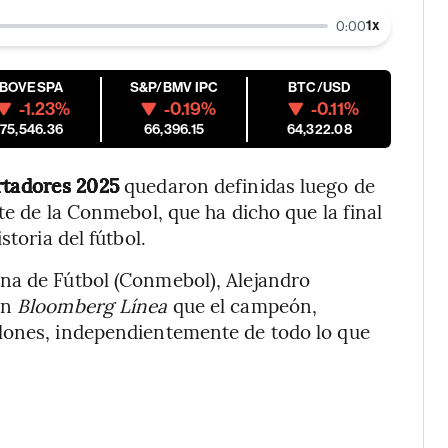
1
x
0:00
IBOVESPA
S&P/BMV IPC
BTC/USD
-1.23%
-0.19%
-0.11%
175,546.36
66,396.15
64,322.08
rtadores 2025
quedaron definidas luego de
te de la Conmebol, que ha dicho que la final
storia del fútbol.
na de Fútbol (Conmebol), Alejandro
on
Bloomberg Línea
que el campeón,
lones, independientemente de todo lo que