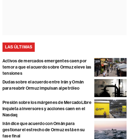
LAS ÚLTIMAS
Activos de mercados emergentes caen por
temor a que el acuerdo sobre Ormuz eleve las
tensiones
Dudas sobre el acuerdo entre Irán y Omán
para reabrir Ormuz impulsan al petróleo
Presión sobre los márgenes de MercadoLibre
inquieta a inversores y acciones caen en el
Nasdaq
Irán dice que acuerdo con Omán para
gestionar el estrecho de Ormuz está en su
fase final