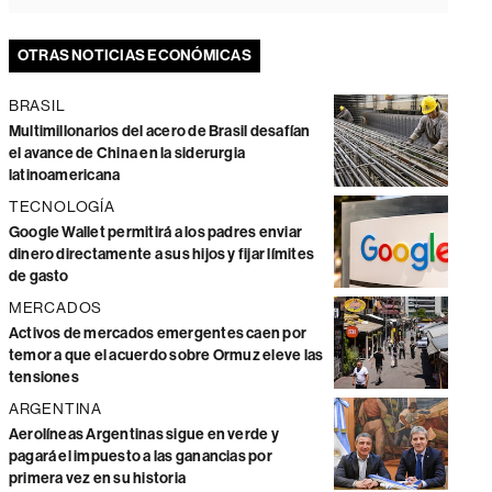
OTRAS NOTICIAS ECONÓMICAS
BRASIL
Multimillonarios del acero de Brasil desafían
el avance de China en la siderurgia
latinoamericana
TECNOLOGÍA
Google Wallet permitirá a los padres enviar
dinero directamente a sus hijos y fijar límites
de gasto
MERCADOS
Activos de mercados emergentes caen por
temor a que el acuerdo sobre Ormuz eleve las
tensiones
ARGENTINA
Aerolíneas Argentinas sigue en verde y
pagará el impuesto a las ganancias por
primera vez en su historia