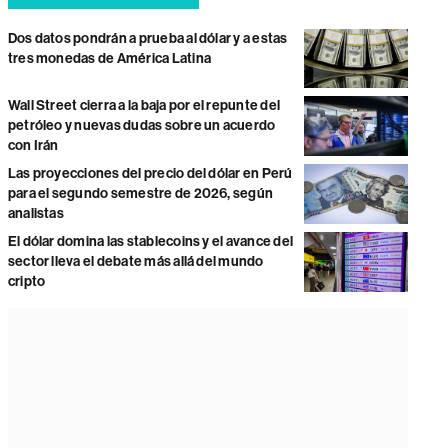
Dos datos pondrán a prueba al dólar y a estas
tres monedas de América Latina
Wall Street cierra a la baja por el repunte del
petróleo y nuevas dudas sobre un acuerdo
con Irán
Las proyecciones del precio del dólar en Perú
para el segundo semestre de 2026, según
analistas
El dólar domina las stablecoins y el avance del
sector lleva el debate más allá del mundo
cripto