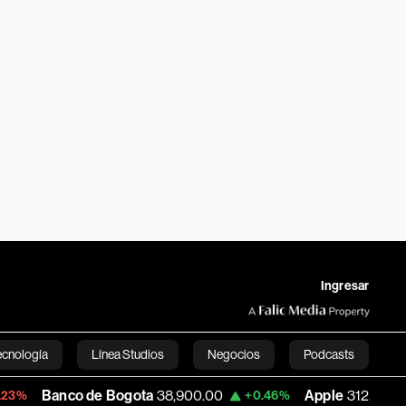
Ingresar
ecnología
Línea Studios
Negocios
Podcasts
o de Bogota
38,900.00
Apple
312.53
U
+0.46%
+0.51%
English