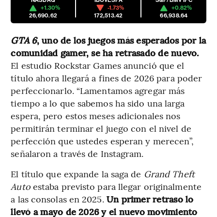
NASDAQ
IBOVESPA
S&P/BMV IPC
+1.30%
-1.73%
+0.82%
26,690.62
172,513.42
66,938.64
GTA 6
, uno de los juegos más esperados por la
comunidad gamer, se ha retrasado de nuevo.
El estudio Rockstar Games anunció que el
título ahora llegará a fines de
2026 para poder
perfeccionarlo. “Lamentamos agregar más
tiempo a lo que sabemos ha sido una larga
espera, pero estos meses adicionales nos
permitirán terminar el juego con el nivel de
perfección que ustedes esperan y merecen”,
señalaron a través de Instagram.
El título que expande la saga de
Grand Theft
Auto
estaba previsto para llegar originalmente
a las consolas en 2025.
Un primer retraso lo
llevó a mayo de 2026 y el nuevo movimiento