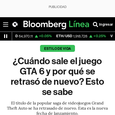
PUBLICIDAD
Ingresar
D
+0.05%
ETH/USD
+0.25%
Visa
64,970.11
1,918.728
362.50
ESTILO DE VIDA
¿Cuándo sale el juego
GTA 6 y por qué se
retrasó de nuevo? Esto
se sabe
El título de la popular saga de videojuegos Grand
Theft Auto se ha retrasado de nuevo. Esta es la nueva
fecha de lanzamiento.