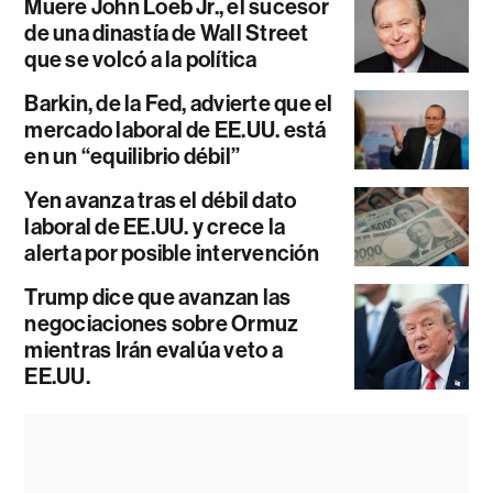
Muere John Loeb Jr., el sucesor
de una dinastía de Wall Street
que se volcó a la política
Barkin, de la Fed, advierte que el
mercado laboral de EE.UU. está
en un “equilibrio débil”
Yen avanza tras el débil dato
laboral de EE.UU. y crece la
alerta por posible intervención
Trump dice que avanzan las
negociaciones sobre Ormuz
mientras Irán evalúa veto a
EE.UU.