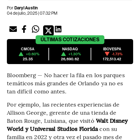
Por
Daryl Austin
04 de julio, 2025 | 07:32 PM
ÚLTIMAS
COTIZACIONES
CMCSA
NASDAQ
IBOVESPA
+0.60%
+1.30%
-1.73%
25.35
26,690.62
172,513.42
Bloomberg — No hacer la fila en los parques
temáticos más grandes de Orlando ya no es
tan difícil como antes.
Por ejemplo, las recientes experiencias de
Allison George, gerente de una tienda de
Baton Rouge, Luisiana, que visitó
Walt Disney
World y Universal Studios Florida
con su
familia en 2022 y otra vez el pasado mes de