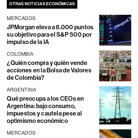
OTRAS NOTICIAS ECONÓMICAS
MERCADOS
JPMorgan eleva a 8.000 puntos
su objetivo para el S&P 500 por
impulso de la IA
COLOMBIA
¿Quién compra y quién vende
acciones en la Bolsa de Valores
de Colombia?
ARGENTINA
Qué preocupa a los CEOs en
Argentina: bajo consumo,
impuestos y cautela pese al
optimismo económico
MERCADOS