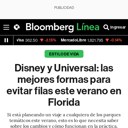
PUBLICIDAD
Ingresar
-2.15%
MercadoLibre
-0.14%
Banco de Bogo
362.50
1,821.795
ESTILO DE VIDA
Disney y Universal: las
mejores formas para
evitar filas este verano en
Florida
Si está planeando un viaje a cualquiera de los parques
temáticos este verano, esto es lo que necesita saber
sobre los cambios y cómo funcionan en la práctica.