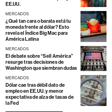
EE.UU.
MERCADOS
¿Qué tan cara o barata está tu
moneda frente al dólar? Esto
revela el Índice Big Mac para
América Latina
MERCADOS
El debate sobre “Sell América”
resurge tras decisiones de
Washington que siembran dudas
MERCADOS
Dólar cae tras débil dato de
empleo en EE.UU. y menor
expectativa de alza de tasas de
la Fed