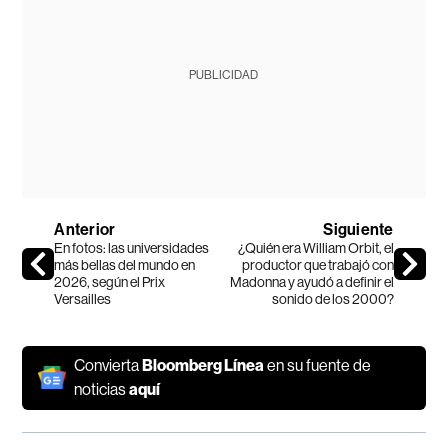
PUBLICIDAD
Anterior
Siguiente
En fotos: las universidades
¿Quién era William Orbit, el
más bellas del mundo en
productor que trabajó con
2026, según el Prix
Madonna y ayudó a definir el
Versailles
sonido de los 2000?
Convierta
Bloomberg Línea
en su fuente de
noticias
aquí