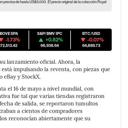
on precios de hasta US$5.000.
El precio original de la colección Royal
IBOVESPA
S&P/BMV IPC
BTC/USD
-1.73%
+0.82%
-0.07%
172,513.42
66,938.64
64,889.73
su lanzamiento oficial. Ahora, la
está impulsando la reventa, con piezas que
o eBay y StockX.
enta el 16 de mayo a nivel mundial, con
iva fue tal que varias tiendas registraron
 fecha de salida, se reportaron tumultos
straban a cientos de compradores
llos reconocían abiertamente que su