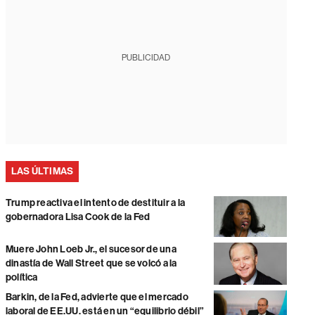
PUBLICIDAD
LAS ÚLTIMAS
Trump reactiva el intento de destituir a la
gobernadora Lisa Cook de la Fed
Muere John Loeb Jr., el sucesor de una
dinastía de Wall Street que se volcó a la
política
Barkin, de la Fed, advierte que el mercado
laboral de EE.UU. está en un “equilibrio débil”