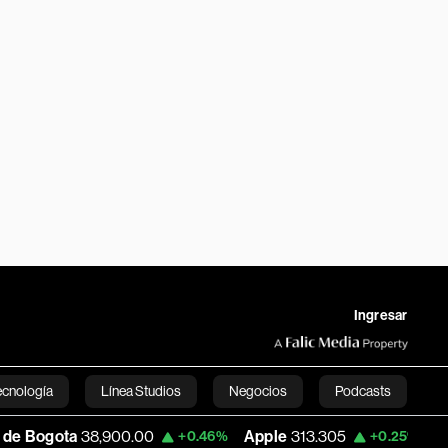
Ingresar
ecnología
Línea Studios
Negocios
Podcasts
,900.00
Apple
313.305
USD COP
3,159.
+0.46%
+0.25%
English