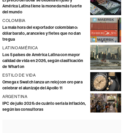
El precio del dólar se debilita en julio y
América Latina tiene la moneda más fuerte
del mundo
COLOMBIA
La mala hora del exportador colombiano:
dólar barato, aranceles y fletes que no dan
tregua
LATINOAMÉRICA
Los 5 países de América Latina con mayor
calidad de vida en 2026, según clasificación
de Wharton
ESTILO DE VIDA
Omega x Swatch lanza un reloj con oro para
celebrar el alunizaje del Apollo 11
ARGENTINA
IPC de julio 2026: de cuánto sería la inflación,
según las consultoras