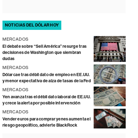
NOTICIAS DEL DÓLAR HOY
MERCADOS
El debate sobre “Sell América” resurge tras
decisiones de Washington que siembran
dudas
MERCADOS
Dólar cae tras débil dato de empleo en EE.UU.
y menor expectativa de alza de tasas de la Fed
MERCADOS
Yen avanza tras el débil dato laboral de EE.UU.
y crece la alerta por posible intervención
MERCADOS
Vender euros para comprar yenes aumenta el
riesgo geopolítico, advierte BlackRock