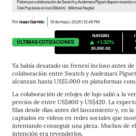
Fiebre por colaboración de Swatch y Audemars Piguet dispara reventa c
Oak Pop inicia en los US$400.
(Michael Nagle)
Por
Isaac Garrido
19 de mayo, 2026 | 12:46 PM
NASDAQ
+1.30%
ÚLTIMAS
COTIZACIONES
26,690.62
Ya había desatado un frenesí incluso antes de 
colaboración entre Swatch y Audemars Piguet 
alcanzan hasta US$5.000 en plataformas com
La colaboración de relojes de lujo salió a la v
precios de entre US$400 y US$420. La expectat
filas desde días antes del lanzamiento y, en la
captados en videos en redes sociales que mo
intentando conseguir una pieza. Muchos de e
intención era revenderlos.