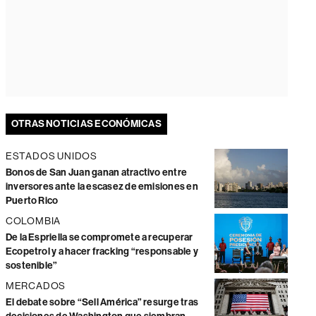
OTRAS NOTICIAS ECONÓMICAS
ESTADOS UNIDOS
Bonos de San Juan ganan atractivo entre
inversores ante la escasez de emisiones en
Puerto Rico
COLOMBIA
De la Espriella se compromete a recuperar
Ecopetrol y a hacer fracking “responsable y
sostenible”
MERCADOS
El debate sobre “Sell América” resurge tras