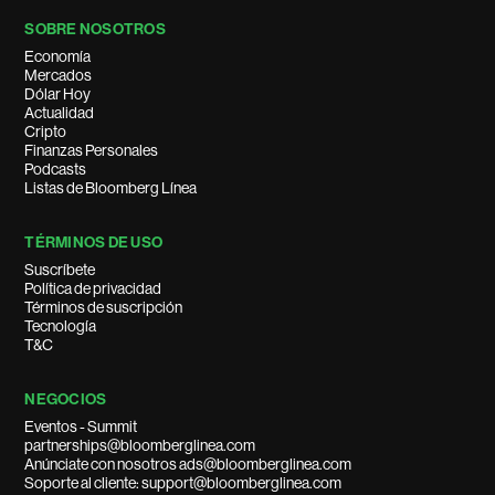
SOBRE NOSOTROS
Economía
Mercados
Dólar Hoy
Actualidad
Cripto
Finanzas Personales
Podcasts
Listas de Bloomberg Línea
TÉRMINOS DE USO
Suscríbete
Política de privacidad
Términos de suscripción
Tecnología
T&C
NEGOCIOS
Eventos - Summit
partnerships@bloomberglinea.com
Anúnciate con nosotros ads@bloomberglinea.com
Soporte al cliente: support@bloomberglinea.com