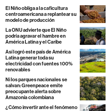
El Niño obliga a la caficultura
centroamericana a replantear su
modelo de producción
La ONU advierte que El Niño
podría agravar el hambre en
América Latina y el Caribe
Así logró este país de América
Latina generar toda su
electricidad con fuentes 100%
renovables
Ni los parques nacionales se
salvan: Greenpeace emite
preocupante alerta sobre
Amazonía colombiana
¿Cómo invertir ante el fenómeno