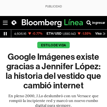
PUBLICIDAD
Ingresar
-0.77%
ETH/USD
-1.55%
Visa
-0
4,606.16
1,890.143
361.88
ESTILO DE VIDA
Google Imágenes existe
gracias a Jennifer López:
la historia del vestido que
cambió internet
En pleno 2000, J.Lo deslumbró con un Versace que
rompió la incipiente red y marcó un nuevo rumbo
digital para siempre.