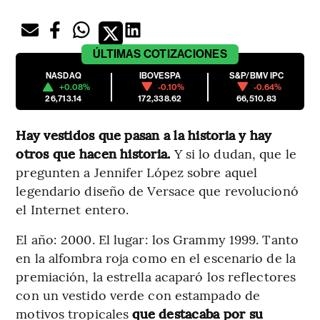
ÚLTIMAS
COTIZACIONES
NASDAQ
IBOVESPA
S&P/BMV IPC
+0.08%
-0.10%
-0.64%
26,713.14
172,338.62
66,510.83
Hay vestidos que pasan a la historia y hay
otros que hacen historia.
Y si lo dudan, que le
pregunten a Jennifer López sobre aquel
legendario diseño de Versace que revolucionó
el Internet entero.
El año: 2000. El lugar: los Grammy 1999. Tanto
en la alfombra roja como en el escenario de la
premiación, la estrella acaparó los reflectores
con un vestido verde con estampado de
motivos tropicales
que destacaba por su