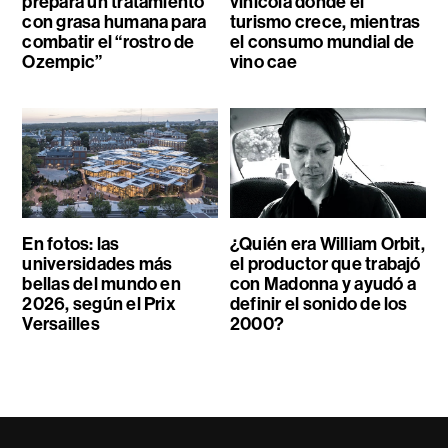
prepara un tratamiento
vinícola donde el
con grasa humana para
turismo crece, mientras
combatir el “rostro de
el consumo mundial de
Ozempic”
vino cae
En fotos: las
¿Quién era William Orbit,
universidades más
el productor que trabajó
bellas del mundo en
con Madonna y ayudó a
2026, según el Prix
definir el sonido de los
Versailles
2000?