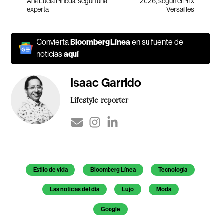
Ana Lucía Pineda, según una
2026, según el Prix
experta
Versailles
Convierta
Bloomberg Línea
en su fuente de
noticias
aquí
Isaac Garrido
Lifestyle reporter
Temas de este artículo
Estilo de vida
Bloomberg Línea
Tecnologia
Las noticias del día
Lujo
Moda
Google