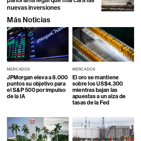
panorama legal que marcará las
nuevas inversiones
Más Noticias
MERCADOS
MERCADOS
JPMorgan eleva a 8.000
El oro se mantiene
puntos su objetivo para
sobre los US$4.300
el S&P 500 por impulso
mientras bajan las
de la IA
apuestas a un alza de
tasas de la Fed