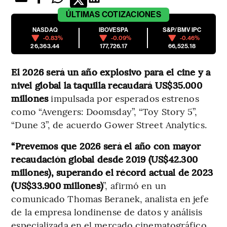
ÚLTIMAS
COTIZACIONES
NASDAQ
IBOVESPA
S&P/BMV IPC
-0.83%
-0.09%
-0.46%
26,363.44
177,726.17
66,525.18
El 2026 será un año explosivo para el cine y a
nivel global la taquilla recaudará US$35.000
millones
impulsada por esperados estrenos
como “Avengers: Doomsday”, “Toy Story 5”,
“Dune 3”, de acuerdo Gower Street Analytics.
“Prevemos que 2026 será el año con mayor
recaudación global desde 2019 (US$42.300
millones), superando el récord actual de 2023
(US$33.900 millones)
”, afirmó en un
comunicado Thomas Beranek, analista en jefe
de la empresa londinense de datos y análisis
especializada en el mercado cinematográfico