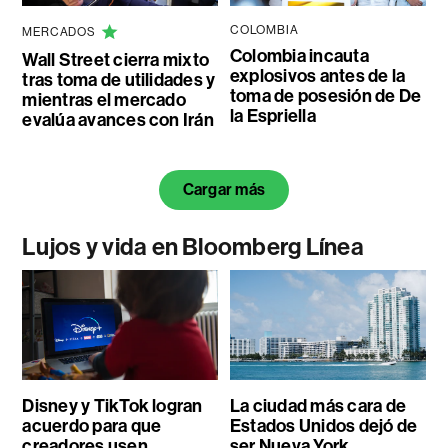
COLOMBIA
MERCADOS
Colombia incauta
Wall Street cierra mixto
explosivos antes de la
tras toma de utilidades y
toma de posesión de De
mientras el mercado
la Espriella
evalúa avances con Irán
Cargar más
Lujos y vida en Bloomberg Línea
Disney y TikTok logran
La ciudad más cara de
acuerdo para que
Estados Unidos dejó de
creadores usen
ser Nueva York