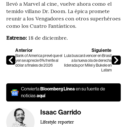
llevó a Marvel al cine, vuelve ahora como el
temido villano Dr. Doom. La épica promete
reunir a los Vengadores con otros superhéroes
como los Cuatro Fantásticos.
Estreno:
18 de diciembre.
Anterior
Siguiente
Bank of America prevé que el
Lula buscará vencer en Brasil
yen se aprecie 6% frente al
a la nueva ola de derecha
dólar a finales de 2026
liderada por Milei y Bukele en
Latam
Convierta
Bloomberg Línea
en su fuente de
noticias
aquí
Isaac Garrido
Lifestyle reporter