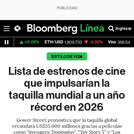
PUBLICIDAD
Ingresar
+0.06%
ETH/USD
-0.32%
Visa
-0.28%
M
1,909.733
368.54
ESTILO DE VIDA
Lista de estrenos de cine
que impulsarían la
taquilla mundial a un año
récord en 2026
Gower Street pronostica que la taquilla global
recaudará US$35.000 millones gracias a películas
como “Avengers: Doomsday”, “Toy Story 5” y “Los