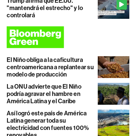
Trump afirma que EE.UU.
"mantendrá el estrecho" y lo
controlará
El Niño obliga a la caficultura
centroamericana a replantear su
modelo de producción
La ONU advierte que El Niño
podría agravar el hambre en
América Latina y el Caribe
Así logró este país de América
Latina generar toda su
electricidad con fuentes 100%
renovables