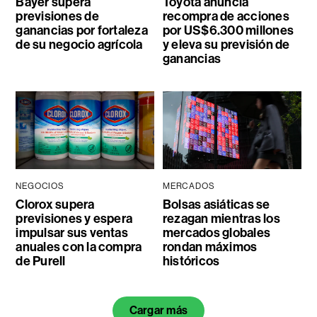
Bayer supera
Toyota anuncia
previsiones de
recompra de acciones
ganancias por fortaleza
por US$6.300 millones
de su negocio agrícola
y eleva su previsión de
ganancias
NEGOCIOS
MERCADOS
Clorox supera
Bolsas asiáticas se
previsiones y espera
rezagan mientras los
impulsar sus ventas
mercados globales
anuales con la compra
rondan máximos
de Purell
históricos
Cargar más