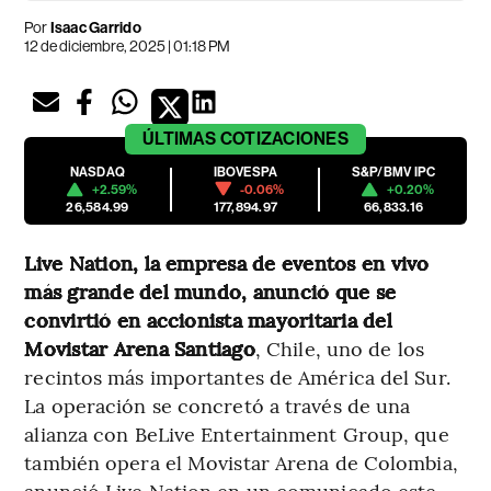
Por
Isaac Garrido
12 de diciembre, 2025 | 01:18 PM
ÚLTIMAS
COTIZACIONES
NASDAQ
IBOVESPA
S&P/BMV IPC
+2.59%
-0.06%
+0.20%
26,584.99
177,894.97
66,833.16
Live Nation, la empresa de eventos en vivo
más grande del mundo, anunció que se
convirtió en accionista mayoritaria del
Movistar Arena Santiago
, Chile, uno de los
recintos más importantes de América del Sur.
La operación se concretó a través de una
alianza con BeLive Entertainment Group, que
también opera el Movistar Arena de Colombia,
anunció Live Nation en un comunicado este