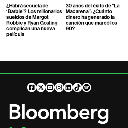
¿Habrá secuela de
30 años del éxito de “La
‘Barbie’? Los millonarios
Macarena”: ¿Cuánto
sueldos de Margot
dinero ha generado la
Robbie y Ryan Gosling
canción que marcó los
complican una nueva
90?
película