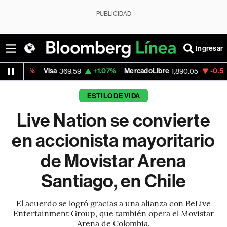
PUBLICIDAD
Ingresar
Visa
+1.07%
MercadoLibre
-0.55%
Banco 
369.59
1,890.05
ESTILO DE VIDA
Live Nation se convierte
en accionista mayoritario
de Movistar Arena
Santiago, en Chile
El acuerdo se logró gracias a una alianza con BeLive
Entertainment Group, que también opera el Movistar
Arena de Colombia.