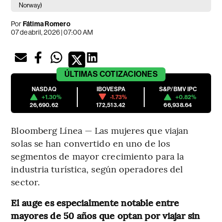
Norway)
Por
Fátima Romero
07 de abril, 2026 | 07:00 AM
ÚLTIMAS
COTIZACIONES
NASDAQ
IBOVESPA
S&P/BMV IPC
+1.30%
-1.73%
+0.82%
26,690.62
172,513.42
66,938.64
Bloomberg Línea — Las mujeres que viajan
solas se han convertido en uno de los
segmentos de mayor crecimiento para la
industria turística, según operadores del
sector.
El auge es especialmente notable entre
mayores de 50 años que optan por viajar sin