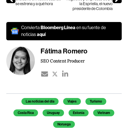
se estrena y a qué hora
la Espriella, el nuevo
presidente de Colombia
Convierta
Bloomberg Línea
en su fuente de
noticias
aquí
Fátima Romero
SEO Content Producer
Temas de este artículo
Las noticias del día
Viajes
Turismo
Costa Rica
Uruguay
Estonia
Vietnam
Noruega