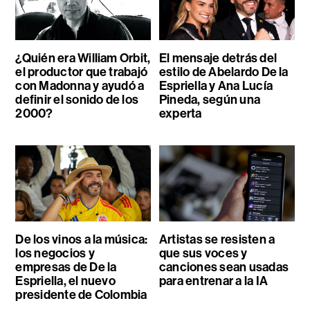
¿Quién era William Orbit,
El mensaje detrás del
el productor que trabajó
estilo de Abelardo De la
con Madonna y ayudó a
Espriella y Ana Lucía
definir el sonido de los
Pineda, según una
2000?
experta
De los vinos a la música:
Artistas se resisten a
los negocios y
que sus voces y
empresas de De la
canciones sean usadas
Espriella, el nuevo
para entrenar a la IA
presidente de Colombia