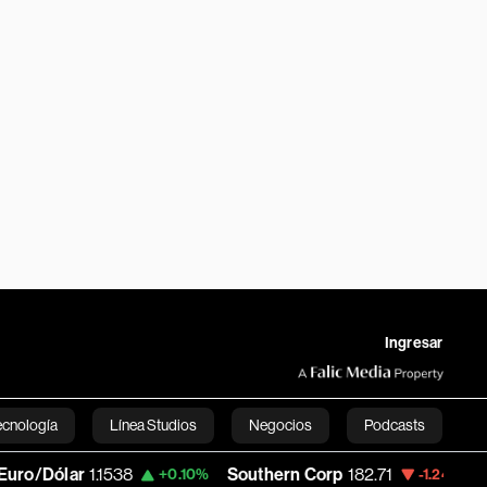
Ingresar
ecnología
Línea Studios
Negocios
Podcasts
ólar
1.1538
Southern Corp
182.71
Copa H
+0.10%
-1.24%
English