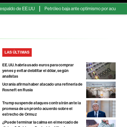
do de EE.UU
Petróleo baja ante optimismo por acuerdo con Irán,
LAS ÚLTIMAS
EE.UU. habría usado euros para comprar
yenes y evitar debilitar el dólar, según
analistas
Ucrania afirma haber atacado una refinería de
Rosneft en Rusia
Trump suspende ataques contra Irán ante la
promesa de un pronto acuerdo sobre el
estrecho de Ormuz
¿Puede terminar la calma en el mercado de