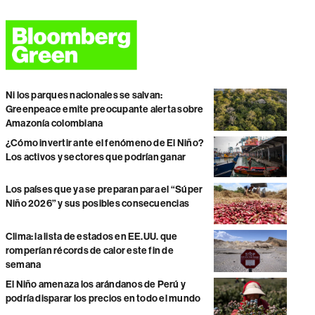
Ni los parques nacionales se salvan:
Greenpeace emite preocupante alerta sobre
Amazonía colombiana
¿Cómo invertir ante el fenómeno de El Niño?
Los activos y sectores que podrían ganar
Los países que ya se preparan para el “Súper
Niño 2026” y sus posibles consecuencias
Clima: la lista de estados en EE.UU. que
romperían récords de calor este fin de
semana
El Niño amenaza los arándanos de Perú y
podría disparar los precios en todo el mundo