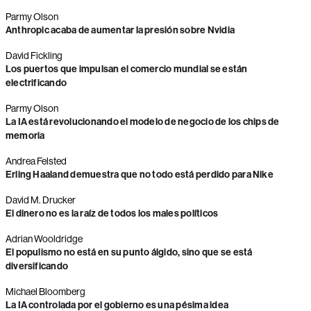
Parmy Olson
Anthropic acaba de aumentar la presión sobre Nvidia
David Fickling
Los puertos que impulsan el comercio mundial se están
electrificando
Parmy Olson
La IA está revolucionando el modelo de negocio de los chips de
memoria
Andrea Felsted
Erling Haaland demuestra que no todo está perdido para Nike
David M. Drucker
El dinero no es la raíz de todos los males políticos
Adrian Wooldridge
El populismo no está en su punto álgido, sino que se está
diversificando
Michael Bloomberg
La IA controlada por el gobierno es una pésima idea