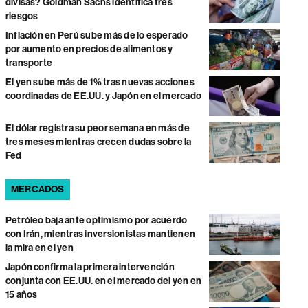
divisas? Goldman Sachs identifica tres
riesgos
Inflación en Perú sube más de lo esperado
por aumento en precios de alimentos y
transporte
El yen sube más de 1% tras nuevas acciones
coordinadas de EE.UU. y Japón en el mercado
El dólar registra su peor semana en más de
tres meses mientras crecen dudas sobre la
Fed
MERCADOS
Petróleo baja ante optimismo por acuerdo
con Irán, mientras inversionistas mantienen
la mira en el yen
Japón confirma la primera intervención
conjunta con EE.UU. en el mercado del yen en
15 años