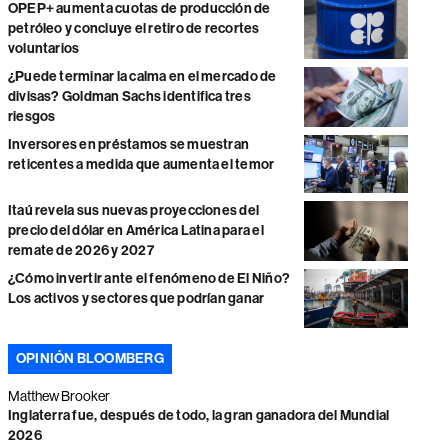
OPEP+ aumenta cuotas de producción de
petróleo y concluye el retiro de recortes
voluntarios
¿Puede terminar la calma en el mercado de
divisas? Goldman Sachs identifica tres
riesgos
Inversores en préstamos se muestran
reticentes a medida que aumenta el temor
Itaú revela sus nuevas proyecciones del
precio del dólar en América Latina para el
remate de 2026 y 2027
¿Cómo invertir ante el fenómeno de El Niño?
Los activos y sectores que podrían ganar
OPINIÓN BLOOMBERG
Matthew Brooker
Inglaterra fue, después de todo, la gran ganadora del Mundial
2026