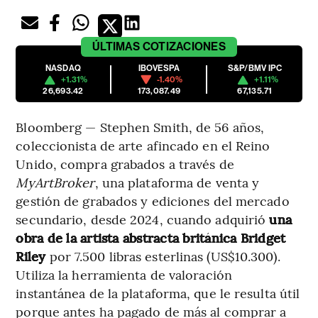
ÚLTIMAS
COTIZACIONES
NASDAQ
IBOVESPA
S&P/BMV IPC
+1.31%
-1.40%
+1.11%
26,693.42
173,087.49
67,135.71
Bloomberg — Stephen Smith, de 56 años,
coleccionista de arte afincado en el Reino
Unido, compra grabados a través de
MyArtBroker
, una plataforma de venta y
gestión de grabados y ediciones del mercado
secundario, desde 2024, cuando adquirió
una
obra de la artista abstracta británica Bridget
Riley
por 7.500 libras esterlinas (US$10.300).
Utiliza la herramienta de valoración
instantánea de la plataforma, que le resulta útil
porque antes ha pagado de más al comprar a