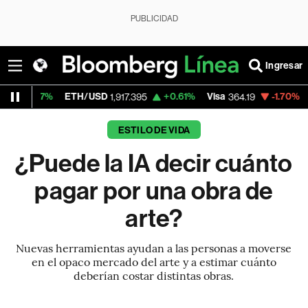
PUBLICIDAD
Ingresar
ETH/USD
+0.61%
Visa
-1.70%
MercadoLibre
1,917.395
364.19
ESTILO DE VIDA
¿Puede la IA decir cuánto
pagar por una obra de
arte?
Nuevas herramientas ayudan a las personas a moverse
en el opaco mercado del arte y a estimar cuánto
deberían costar distintas obras.