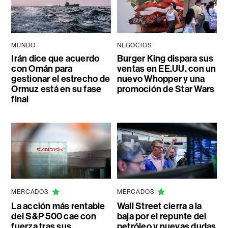
MUNDO
NEGOCIOS
Irán dice que acuerdo
Burger King dispara sus
con Omán para
ventas en EE.UU. con un
gestionar el estrecho de
nuevo Whopper y una
Ormuz está en su fase
promoción de Star Wars
final
MERCADOS
MERCADOS
La acción más rentable
Wall Street cierra a la
del S&P 500 cae con
baja por el repunte del
fuerza tras sus
petróleo y nuevas dudas