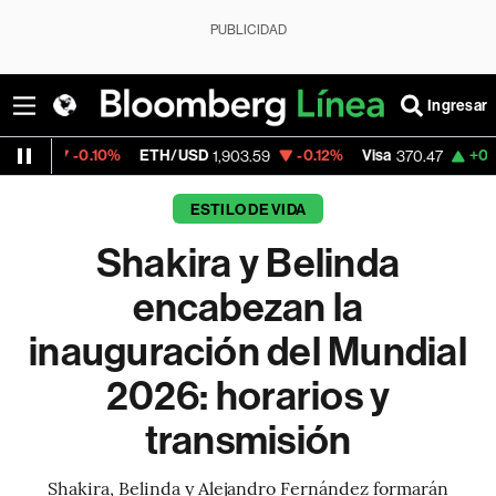
PUBLICIDAD
Ingresar
10%
ETH/USD
-0.12%
Visa
+0.52%
Mercado
1,903.59
370.47
ESTILO DE VIDA
Shakira y Belinda
encabezan la
inauguración del Mundial
2026: horarios y
transmisión
Shakira, Belinda y Alejandro Fernández formarán