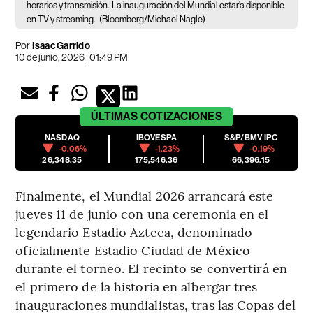
horarios y transmisión.
La inauguración del Mundial estar’a disponible
en TV y streaming.
(Bloomberg/Michael Nagle)
Por
Isaac Garrido
10 de junio, 2026 | 01:49 PM
ÚLTIMAS
COTIZACIONES
NASDAQ
IBOVESPA
S&P/BMV IPC
-0.06%
-1.23%
-0.19%
26,348.35
175,546.36
66,396.15
Finalmente, el Mundial 2026 arrancará este
jueves 11 de junio con una ceremonia en el
legendario Estadio Azteca, denominado
oficialmente Estadio Ciudad de México
durante el torneo. El recinto se convertirá en
el primero de la historia en albergar tres
inauguraciones mundialistas, tras las Copas del