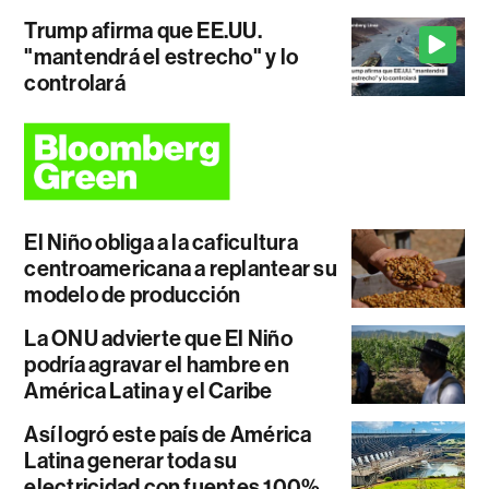
Trump afirma que EE.UU.
"mantendrá el estrecho" y lo
controlará
El Niño obliga a la caficultura
centroamericana a replantear su
modelo de producción
La ONU advierte que El Niño
podría agravar el hambre en
América Latina y el Caribe
Así logró este país de América
Latina generar toda su
electricidad con fuentes 100%