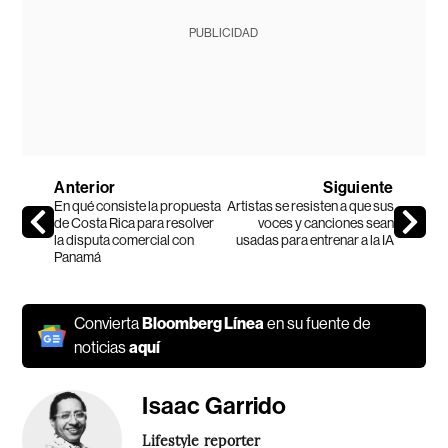
PUBLICIDAD
Anterior
Siguiente
En qué consiste la propuesta
Artistas se resisten a que sus
de Costa Rica para resolver
voces y canciones sean
la disputa comercial con
usadas para entrenar a la IA
Panamá
Convierta
Bloomberg Línea
en su fuente de
noticias
aquí
Isaac Garrido
Lifestyle reporter