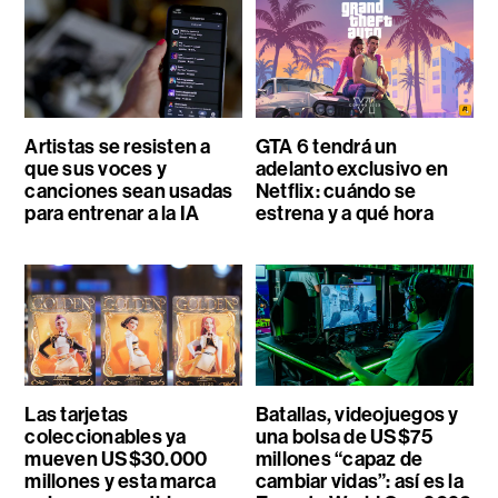
Artistas se resisten a
GTA 6 tendrá un
que sus voces y
adelanto exclusivo en
canciones sean usadas
Netflix: cuándo se
para entrenar a la IA
estrena y a qué hora
Las tarjetas
Batallas, videojuegos y
coleccionables ya
una bolsa de US$75
mueven US$30.000
millones “capaz de
millones y esta marca
cambiar vidas”: así es la