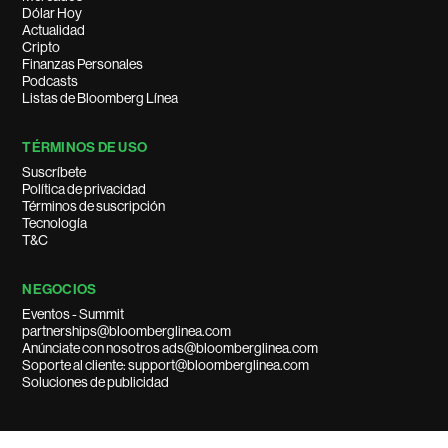
Dólar Hoy
Actualidad
Cripto
Finanzas Personales
Podcasts
Listas de Bloomberg Línea
TÉRMINOS DE USO
Suscríbete
Política de privacidad
Términos de suscripción
Tecnología
T&C
NEGOCIOS
Eventos - Summit
partnerships@bloomberglinea.com
Anúnciate con nosotros ads@bloomberglinea.com
Soporte al cliente: support@bloomberglinea.com
Soluciones de publicidad