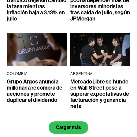
Banxico deje sin cambio
podría depender más de
la tasa mientras
inversores minoristas
inflación baja a 3,13% en
tras caída de julio, según
julio
JPMorgan
COLOMBIA
ARGENTINA
Grupo Argos anuncia
MercadoLibre se hunde
millonaria recompra de
en Wall Street pese a
acciones y promete
superar expectativas de
duplicar el dividendo
facturación y ganancia
neta
Cargar más