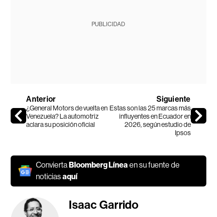
PUBLICIDAD
Anterior
Siguiente
¿General Motors de vuelta en
Estas son las 25 marcas más
Venezuela? La automotriz
influyentes en Ecuador en
aclara su posición oficial
2026, según estudio de
Ipsos
Convierta
Bloomberg Línea
en su fuente de
noticias
aquí
Isaac Garrido