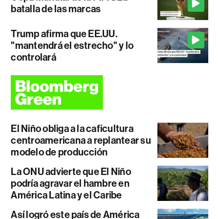
batalla de las marcas
Trump afirma que EE.UU.
"mantendrá el estrecho" y lo
controlará
El Niño obliga a la caficultura
centroamericana a replantear su
modelo de producción
La ONU advierte que El Niño
podría agravar el hambre en
América Latina y el Caribe
Así logró este país de América