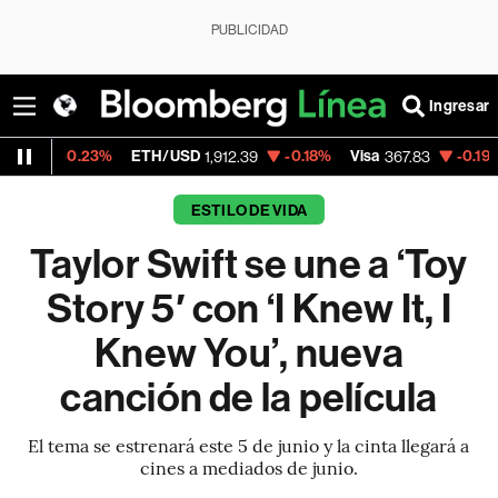
PUBLICIDAD
Ingresar
23%
ETH/USD
-0.18%
Visa
-0.19%
MercadoL
1,912.39
367.83
ESTILO DE VIDA
Taylor Swift se une a ‘Toy
Story 5′ con ‘I Knew It, I
Knew You’, nueva
canción de la película
El tema se estrenará este 5 de junio y la cinta llegará a
cines a mediados de junio.