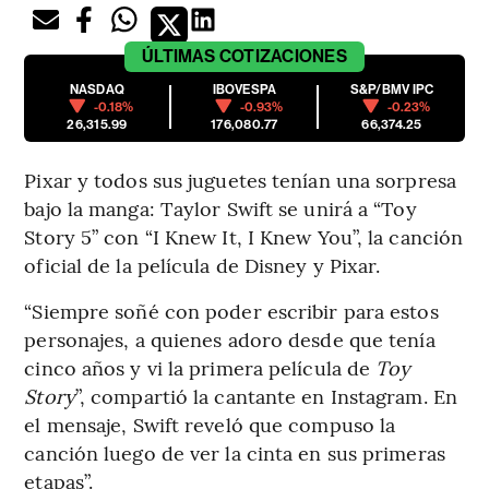
ÚLTIMAS
COTIZACIONES
NASDAQ
IBOVESPA
S&P/BMV IPC
-0.18%
-0.93%
-0.23%
26,315.99
176,080.77
66,374.25
Pixar y todos sus juguetes tenían una sorpresa
bajo la manga: Taylor Swift se unirá a “Toy
Story 5” con “I Knew It, I Knew You”, la canción
oficial de la película de Disney y Pixar.
“Siempre soñé con poder escribir para estos
personajes, a quienes adoro desde que tenía
cinco años y vi la primera película de
Toy
Story
”, compartió la cantante en Instagram. En
el mensaje, Swift reveló que compuso la
canción luego de ver la cinta en sus primeras
etapas”.