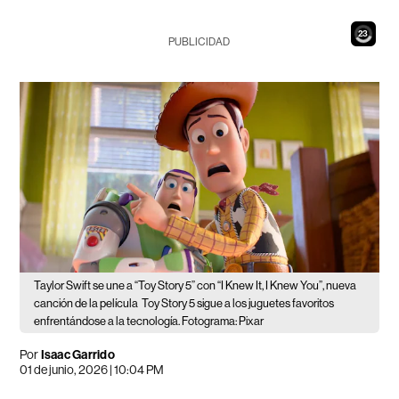
21
PUBLICIDAD
Taylor Swift se une a “Toy Story 5” con “I Knew It, I Knew You”, nueva
canción de la película
Toy Story 5 sigue a los juguetes favoritos
enfrentándose a la tecnología. Fotograma: Pixar
Por
Isaac Garrido
01 de junio, 2026 | 10:04 PM