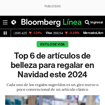
PUBLICIDAD
Ingresar
-1.01%
Visa
-0.28%
MercadoLibre
96.425
368.54
1,924.95
ESTILO DE VIDA
Top 6 de artículos de
belleza para regalar en
Navidad este 2024
Cada uno de los regalos sugeridos es un giro nuevo o
poco convencional de un artículo clásico