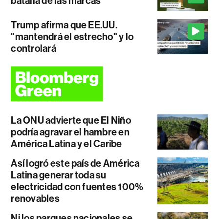
batalla de las marcas
Trump afirma que EE.UU.
"mantendrá el estrecho" y lo
controlará
La ONU advierte que El Niño
podría agravar el hambre en
América Latina y el Caribe
Así logró este país de América
Latina generar toda su
electricidad con fuentes 100%
renovables
Ni los parques nacionales se