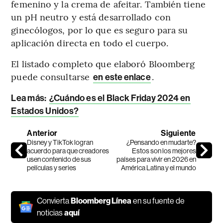
femenino y la crema de afeitar. También tiene
un pH neutro y está desarrollado con
ginecólogos, por lo que es seguro para su
aplicación directa en todo el cuerpo.
El listado completo que elaboró Bloomberg
puede consultarse
.
en este enlace
Lea más:
¿Cuándo es el Black Friday 2024 en
Estados Unidos?
Anterior
Siguiente
Disney y TikTok logran
¿Pensando en mudarte?
acuerdo para que creadores
Estos son los mejores
usen contenido de sus
países para vivir en 2026 en
películas y series
América Latina y el mundo
Convierta
Bloomberg Línea
en su fuente de
noticias
aquí