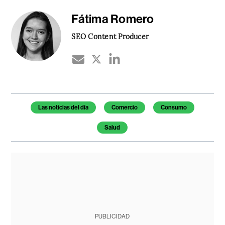
Fátima Romero
SEO Content Producer
Temas de este artículo
Las noticias del día
Comercio
Consumo
Salud
PUBLICIDAD