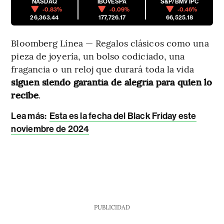
NASDAQ
IBOVESPA
S&P/BMV IPC
-0.83%
-0.09%
-0.46%
26,363.44
177,726.17
66,525.18
Bloomberg Línea — Regalos clásicos como una
pieza de joyería, un bolso codiciado, una
fragancia o un reloj que durará toda la vida
siguen siendo garantía de alegría para quien lo
recibe
.
Lea más:
Esta es la fecha del Black Friday este
noviembre de 2024
PUBLICIDAD