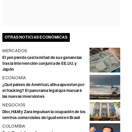
OTRAS NOTICIAS ECONÓMICAS
MERCADOS
El yen pierde casi la mitad de sus ganancias
tras la intervención conjunta de EE.UU. y
Japón
ECONOMÍA
¿Qué países de América Latina apuestan por
el fracking? El panorama legal que marcará
las nuevas inversiones
NEGOCIOS
Dior, H&M y Zara impulsan la ocupación de los
centros comerciales de Iguatemi en Brasil
COLOMBIA