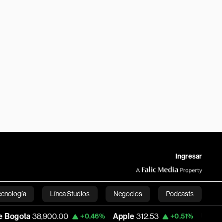
Ingresar
ecnología
Línea Studios
Negocios
Podcasts
8,900.00
Apple
312.53
USD COP
3,159.
+0.46%
+0.51%
English