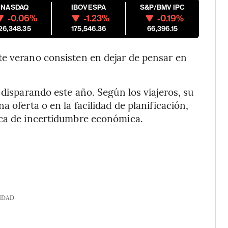
NASDAQ
IBOVESPA
S&P/BMV IPC
-0.06%
-1.23%
-0.19%
26,348.35
175,546.36
66,396.15
te verano consisten en dejar de pensar en
 disparando este año. Según los viajeros, su
 oferta o en la facilidad de planificación,
oca de incertidumbre económica.
IDAD