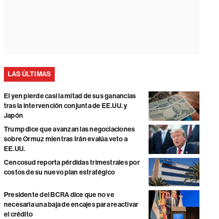
LAS ÚLTIMAS
El yen pierde casi la mitad de sus ganancias
tras la intervención conjunta de EE.UU. y
Japón
Trump dice que avanzan las negociaciones
sobre Ormuz mientras Irán evalúa veto a
EE.UU.
Cencosud reporta pérdidas trimestrales por
costos de su nuevo plan estratégico
Presidente del BCRA dice que no ve
necesaria una baja de encajes para reactivar
el crédito