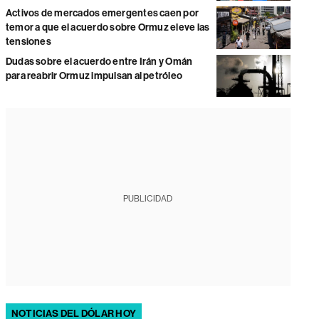
Activos de mercados emergentes caen por
temor a que el acuerdo sobre Ormuz eleve las
tensiones
Dudas sobre el acuerdo entre Irán y Omán
para reabrir Ormuz impulsan al petróleo
PUBLICIDAD
NOTICIAS DEL DÓLAR HOY