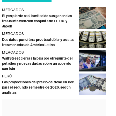
MERCADOS
El yen pierde casi la mitad de sus ganancias
tras la intervención conjunta de EE.UU. y
Japón
MERCADOS
Dos datos pondrán a prueba al dólar y a estas
tres monedas de América Latina
MERCADOS
Wall Street cierra a la baja por el repunte del
petróleo y nuevas dudas sobre un acuerdo
con Irán
PERÚ
Las proyecciones del precio del dólar en Perú
para el segundo semestre de 2026, según
analistas