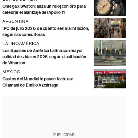
Omega x Swatch lanza un reloj con oro para
celebrar el alunizaje del Apollo 11
ARGENTINA
IPC de julio 2026: de cuánto sería la inflación,
según las consultoras
LATINOAMÉRICA
Los 5 países de América Latina con mayor
calidad de vida en 2026, según clasificación
de Wharton
MÉXICO
Gastos del Mundial le pasan factura a
Ollamani de Emilio Azcárraga
PUBLICIDAD