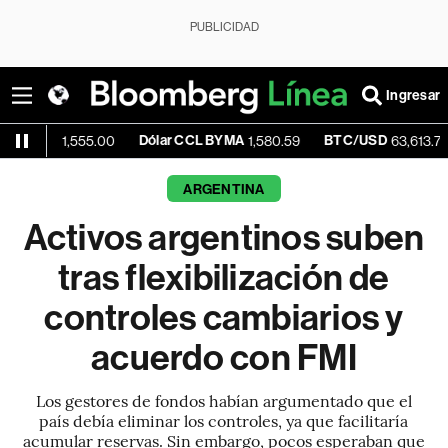
PUBLICIDAD
Ingresar
Dólar CCL BYMA
BTC/USD
-0.2
1,555.00
1,580.59
63,613.70
ARGENTINA
Activos argentinos suben
tras flexibilización de
controles cambiarios y
acuerdo con FMI
Los gestores de fondos habían argumentado que el
país debía eliminar los controles, ya que facilitaría
acumular reservas. Sin embargo, pocos esperaban que