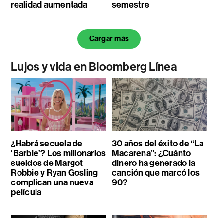
realidad aumentada
semestre
Cargar más
Lujos y vida en Bloomberg Línea
¿Habrá secuela de
30 años del éxito de “La
‘Barbie’? Los millonarios
Macarena”: ¿Cuánto
sueldos de Margot
dinero ha generado la
Robbie y Ryan Gosling
canción que marcó los
complican una nueva
90?
película