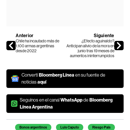
Anterior
Siguiente
Chile ha incautado más de
¿Efecto aguinaldo?
1.100 armas argentinas
Anticipan alivio de la mora en
desde 2022
junio tras 19 meses de
aumentos ininterrumpidos
Convertí
Bloomberg Línea
en su fuente de
noticias
aquí
Seguínos en el canal
WhatsApp
de
Bloomberg
Línea Argentina
Temas de este artículo
Bonos argentinos
Luis Caputo
Riesgo País