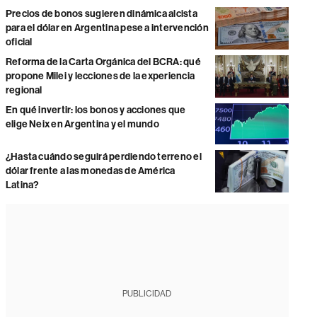
Precios de bonos sugieren dinámica alcista
para el dólar en Argentina pese a intervención
oficial
Reforma de la Carta Orgánica del BCRA: qué
propone Milei y lecciones de la experiencia
regional
En qué invertir: los bonos y acciones que
elige Neix en Argentina y el mundo
¿Hasta cuándo seguirá perdiendo terreno el
dólar frente a las monedas de América
Latina?
PUBLICIDAD