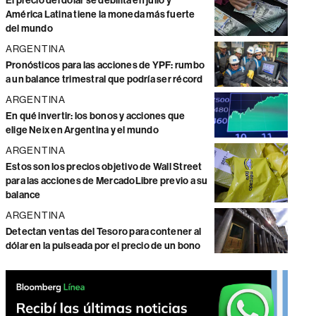
El precio del dólar se debilita en julio y
América Latina tiene la moneda más fuerte
del mundo
ARGENTINA
Pronósticos para las acciones de YPF: rumbo
a un balance trimestral que podría ser récord
ARGENTINA
En qué invertir: los bonos y acciones que
elige Neix en Argentina y el mundo
ARGENTINA
Estos son los precios objetivo de Wall Street
para las acciones de MercadoLibre previo a su
balance
ARGENTINA
Detectan ventas del Tesoro para contener al
dólar en la pulseada por el precio de un bono