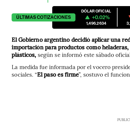
DÓLAR OFICIAL
+0.02%
ÚLTIMAS
COTIZACIONES
1,496.2634
3
El Gobierno argentino decidió aplicar una re
importación para productos como heladeras,
plásticos,
según se informó este sábado ofici
La medida fue informada por el vocero presid
sociales. “
El paso es firme
”, sostuvo el funcion
PUBLIC