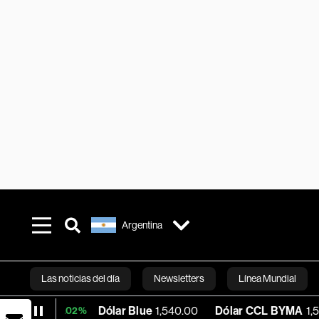
Argentina
Las noticias del día
Newsletters
Línea Mundial
Dólar Blue
1,540.00
Dólar CCL BYMA
1,575.06
+0.02%
Bloomberg 