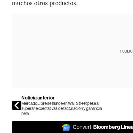
muchos otros productos.
PUBLIC
Noticia anterior
MercadoLibre se hunde en Wall Street pese a
superar expectativas de facturación y ganancia
neta
Bloomberg Líne
Convertí