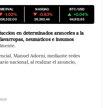
MERVAL
NASDAQ
BTC/USD
-1.02%
-0.83%
+0.04%
,156,332.00
26,363.44
64,812.93
ducción en determinados aranceles a la
 lavarropas, neumáticos e insumos
almente.
encial, Manuel Adorni, mediante redes
ario nacional, al realizar el anuncio,
IDAD