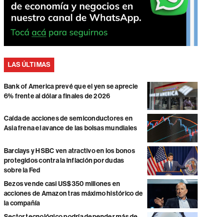
LAS ÚLTIMAS
Bank of America prevé que el yen se aprecie
6% frente al dólar a finales de 2026
Caída de acciones de semiconductores en
Asia frena el avance de las bolsas mundiales
Barclays y HSBC ven atractivo en los bonos
protegidos contra la inflación por dudas
sobre la Fed
Bezos vende casi US$350 millones en
acciones de Amazon tras máximo histórico de
la compañía
Sector tecnológico podría depender más de