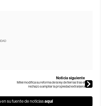
IDAD
Noticia siguiente
Milei modifica su reforma de la ley de tierras tras el
rechazo a ampliar la propiedad extranjera
a
aquí
en su fuente de noticias