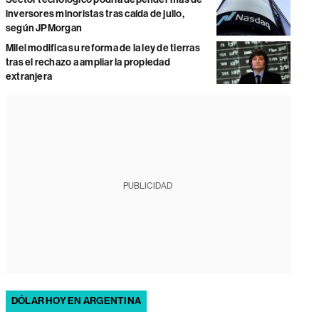
inversores minoristas tras caída de julio,
según JPMorgan
Milei modifica su reforma de la ley de tierras
tras el rechazo a ampliar la propiedad
extranjera
PUBLICIDAD
DÓLAR HOY EN ARGENTINA