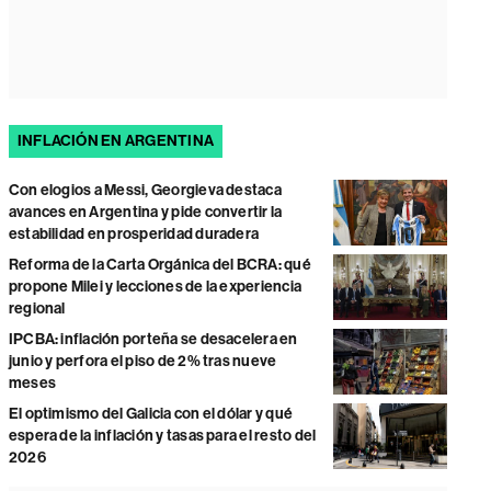
INFLACIÓN EN ARGENTINA
Con elogios a Messi, Georgieva destaca
avances en Argentina y pide convertir la
estabilidad en prosperidad duradera
Reforma de la Carta Orgánica del BCRA: qué
propone Milei y lecciones de la experiencia
regional
IPCBA: inflación porteña se desacelera en
junio y perfora el piso de 2% tras nueve
meses
El optimismo del Galicia con el dólar y qué
espera de la inflación y tasas para el resto del
2026