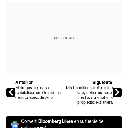
PUBLICIDAD
Anterior
Siguiente
Metrogas mejora su
Milei modifica su reforma de
rentabilidad en el tramo final
la ley de tierras tras el
de su proceso de venta
rechazo a ampliar la
propiedad extranjera
Convertí
Bloomberg Línea
en su fuente de