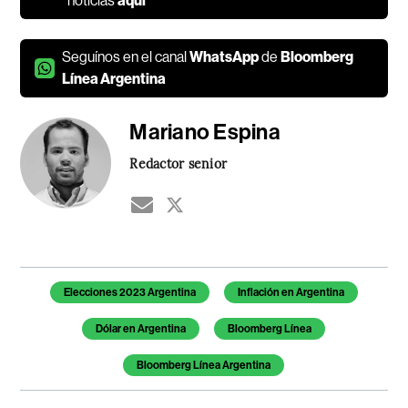
noticias
aquí
Seguínos en el canal
WhatsApp
de
Bloomberg
Línea Argentina
Mariano Espina
Redactor senior
Temas de este artículo
Elecciones 2023 Argentina
Inflación en Argentina
Dólar en Argentina
Bloomberg Línea
Bloomberg Línea Argentina