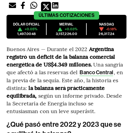
ÚLTIMAS
COTIZACIONES
DÓLAR OFICIAL
MERVAL
NASDAQ
+0.05%
+0.03%
-0.18%
1,497.0048
3,157,226.00
26,317.24
Buenos Aires — Durante el 2022
Argentina
registró un déficit de la balanza comercial
energética de US$4.349 millones.
Una sangría
que afectó a las reservas del
, en
Banco Central
la previa de la sequía. Este año, la historia es
distinta:
la balanza será prácticamente
equilibrada,
según un informe privado. Desde
la Secretaría de Energía incluso se
entusiasman con un leve superávit.
¿Qué pasó entre 2022 y 2023 que se