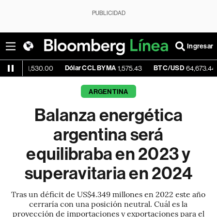
PUBLICIDAD
Ingresar
e
Dólar CCL BYMA
BTC/USD
-0.
1,530.00
1,575.43
64,673.44
ARGENTINA
Balanza energética
argentina será
equilibraba en 2023 y
superavitaria en 2024
Tras un déficit de US$4.349 millones en 2022 este año
cerraría con una posición neutral. Cuál es la
proyección de importaciones y exportaciones para el