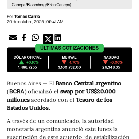
Canepa/Bloomberg/Erica Canepa)
Por
Tomás Carrió
20 de octubre, 2025 | 09:41 AM
ÚLTIMAS
COTIZACIONES
DÓLAR OFICIAL
MERVAL
NASDAQ
+0.16%
-1.76%
-0.06%
1,498.7255
3,100,732.00
26,348.35
Buenos Aires — El
Banco Central argentino
(
) oficializó el
swap por US$20.000
BCRA
millones
acordado con el
Tesoro de los
Estados Unidos.
A través de un comunicado, la autoridad
monetaria argentina anunció este lunes la
suscripción de este acuerdo “de estabilización