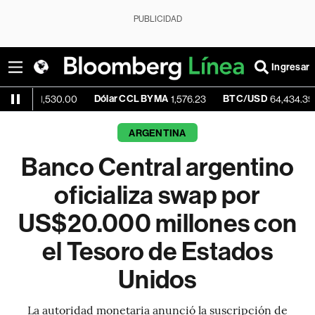
PUBLICIDAD
Ingresar
Dólar CCL BYMA
BTC/USD
-0.54
,530.00
1,576.23
64,434.39
ARGENTINA
Banco Central argentino
oficializa swap por
US$20.000 millones con
el Tesoro de Estados
Unidos
La autoridad monetaria anunció la suscripción de