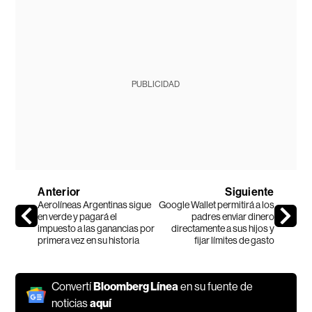
PUBLICIDAD
Anterior
Siguiente
Aerolíneas Argentinas sigue
Google Wallet permitirá a los
en verde y pagará el
padres enviar dinero
impuesto a las ganancias por
directamente a sus hijos y
primera vez en su historia
fijar límites de gasto
Convertí
Bloomberg Línea
en su fuente de
noticias
aquí