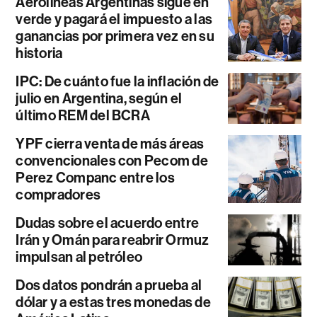
Aerolíneas Argentinas sigue en
verde y pagará el impuesto a las
ganancias por primera vez en su
historia
IPC: De cuánto fue la inflación de
julio en Argentina, según el
último REM del BCRA
YPF cierra venta de más áreas
convencionales con Pecom de
Perez Companc entre los
compradores
Dudas sobre el acuerdo entre
Irán y Omán para reabrir Ormuz
impulsan al petróleo
Dos datos pondrán a prueba al
dólar y a estas tres monedas de