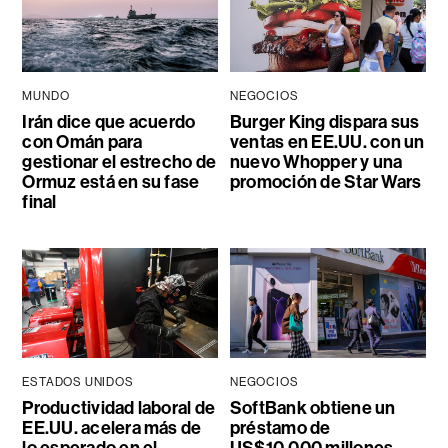
MUNDO
NEGOCIOS
Irán dice que acuerdo
Burger King dispara sus
con Omán para
ventas en EE.UU. con un
gestionar el estrecho de
nuevo Whopper y una
Ormuz está en su fase
promoción de Star Wars
final
ESTADOS UNIDOS
NEGOCIOS
Productividad laboral de
SoftBank obtiene un
EE.UU. acelera más de
préstamo de
lo esperado en el
US$10.000 millones