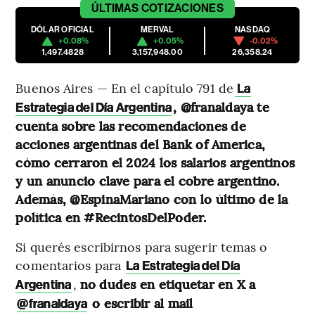
ÚLTIMAS
COTIZACIONES
DÓLAR OFICIAL
MERVAL
NASDAQ
+0.08%
+0.05%
-0.02%
1,497.4828
3,157,948.00
26,358.24
Buenos Aires — En el capítulo 791 de
La
, @franaldaya te
Estrategia del Día Argentina
cuenta sobre las recomendaciones de
acciones argentinas del Bank of America,
cómo cerraron el 2024 los salarios argentinos
y un anuncio clave para el cobre argentino.
Además, @EspinaMariano con lo último de la
política en #RecintosDelPoder.
Si querés escribirnos para sugerir temas o
comentarios para
La Estrategia del Día
,
no dudes en etiquetar en X a
Argentina
o escribir al mail
@franaldaya