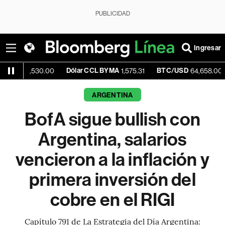
PUBLICIDAD
Ingresar
Dólar CCL BYMA
BTC/USD
-0.2
1,530.00
1,575.31
64,658.00
ARGENTINA
BofA sigue bullish con
Argentina, salarios
vencieron a la inflación y
primera inversión del
cobre en el RIGI
Capítulo 791 de La Estrategia del Día Argentina: