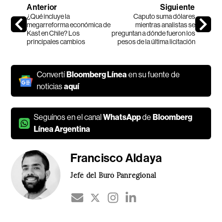
Anterior
Siguiente
¿Qué incluye la
Caputo suma dólares
megarreforma económica de
mientras analistas se
Kast en Chile? Los
preguntan a dónde fueron los
principales cambios
pesos de la última licitación
Convertí
Bloomberg Línea
en su fuente de
noticias
aquí
Seguínos en el canal
WhatsApp
de
Bloomberg
Línea Argentina
Francisco Aldaya
Jefé del Buró Panregional