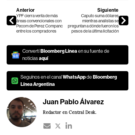
Anterior
Siguiente
YPF cierra venta de más
Caputo suma dólares
áreas convencionales con
mientras analistas se
Pecom de Perez Companc
preguntan a dónde fueron los
entre los compradores
pesos de la última licitación
Convertí
Bloomberg Línea
en su fuente de
noticias
aquí
Seguínos en el canal
WhatsApp
de
Bloomberg
Línea Argentina
Juan Pablo Álvarez
Redactor en Central Desk.