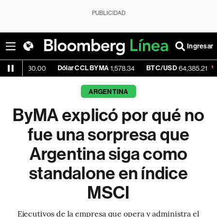
PUBLICIDAD
Ingresar
Dólar CCL BYMA
BTC/USD
-0.62%
E
.00
1,578.34
64,385.21
ARGENTINA
ByMA explicó por qué no
fue una sorpresa que
Argentina siga como
standalone en índice
MSCI
Ejecutivos de la empresa que opera y administra el