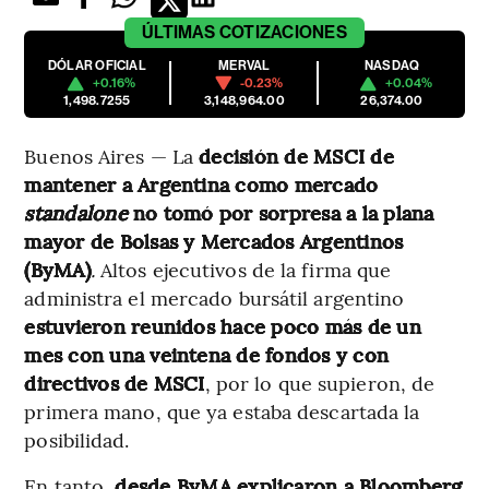
ÚLTIMAS
COTIZACIONES
DÓLAR OFICIAL
MERVAL
NASDAQ
+0.16%
-0.23%
+0.04%
1,498.7255
3,148,964.00
26,374.00
Buenos Aires — La
decisión de MSCI de
mantener a Argentina como mercado
standalone
no tomó por sorpresa a la plana
mayor de Bolsas y Mercados Argentinos
(ByMA)
.
Altos ejecutivos de la firma que
administra el mercado bursátil argentino
estuvieron reunidos hace poco más de un
mes con una veintena de fondos y con
directivos de MSCI
, por lo que supieron, de
primera mano, que ya estaba descartada la
posibilidad.
En tanto,
desde ByMA explicaron a Bloomberg