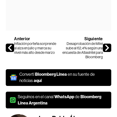
Anterior
Siguiente
Inflación porteña sorprende
Desaprobación de Milei
al alza en julio y marca su
sube al 62,4% según una
nivel más alto desde marzo
encuesta de AtlasIntel para
Bloomberg
Convertí
Bloomberg Línea
en su fuente de
noticias
aquí
Seguínos en el canal
WhatsApp
de
Bloomberg
Línea Argentina