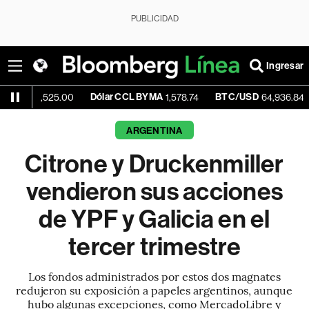
PUBLICIDAD
Ingresar
Dólar CCL BYMA
BTC/USD
-0.15%
525.00
1,578.74
64,936.84
ARGENTINA
Citrone y Druckenmiller
vendieron sus acciones
de YPF y Galicia en el
tercer trimestre
Los fondos administrados por estos dos magnates
redujeron su exposición a papeles argentinos, aunque
hubo algunas excepciones, como MercadoLibre y