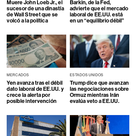
Muere John Loeb Jr., el
Barkin, de la Fed,
sucesor de una dinastía
advierte que el mercado
de Wall Street que se
laboral de EE.UU. está
volcó a la política
en un “equilibrio débil”
MERCADOS
ESTADOS UNIDOS
Yen avanza tras el débil
Trump dice que avanzan
dato laboral de EE.UU. y
las negociaciones sobre
crece la alerta por
Ormuz mientras Irán
posible intervención
evalúa veto a EE.UU.