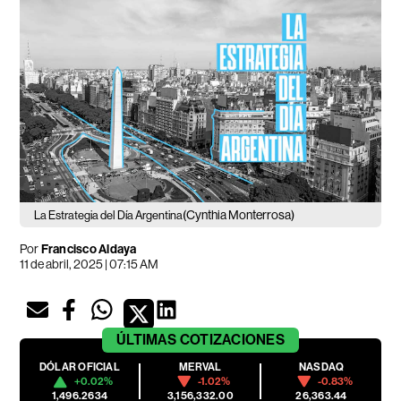
(Cynthia Monterrosa)
La Estrategia del Día Argentina
Por
Francisco Aldaya
11 de abril, 2025 | 07:15 AM
ÚLTIMAS
COTIZACIONES
DÓLAR OFICIAL
MERVAL
NASDAQ
+0.02%
-1.02%
-0.83%
1,496.2634
3,156,332.00
26,363.44