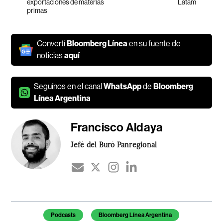
exportaciones de materias
Latam
primas
Convertí
Bloomberg Línea
en su fuente de
noticias
aquí
Seguínos en el canal
WhatsApp
de
Bloomberg
Línea Argentina
Francisco Aldaya
Jefé del Buró Panregional
Temas de este artículo
Podcasts
Bloomberg Línea Argentina