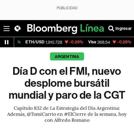
PUBLICIDAD
Ingresar
7%
ETH/USD
-0.26%
Visa
-0.28%
Mercado
1,910.728
368.54
ARGENTINA
Día D con el FMI, nuevo
desplome bursátil
mundial y paro de la CGT
Capítulo 832 de La Estrategia del Día Argentina:
Además, @TomiCarrio en #ElCierre de la semana, hoy
con Alfredo Romano