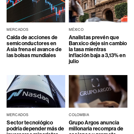
MERCADOS
MÉXICO
Caída de acciones de
Analistas prevén que
semiconductores en
Banxico deje sin cambio
Asia frena el avance de
la tasa mientras
las bolsas mundiales
inflación baja a 3,13% en
julio
MERCADOS
COLOMBIA
Sector tecnológico
Grupo Argos anuncia
podría depender más de
millonaria recompra de