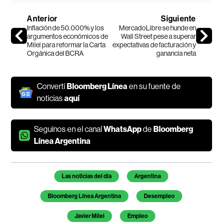
Anterior
Siguiente
Inflación de 50.000% y los
MercadoLibre se hunde en
argumentos económicos de
Wall Street pese a superar
Milei para reformar la Carta
expectativas de facturación y
Orgánica del BCRA
ganancia neta
Convertí
Bloomberg Línea
en su fuente de
noticias
aquí
Seguínos en el canal
WhatsApp
de
Bloomberg
Línea Argentina
Temas de este artículo
Las noticias del día
Argentina
Bloomberg Línea Argentina
Desempleo
Javier Milei
Empleo