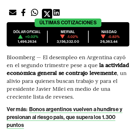
ÚLTIMAS
COTIZACIONES
DÓLAR OFICIAL
MERVAL
NASDAQ
+0.02%
-1.02%
-0.83%
1,496.2634
3,156,332.00
26,363.44
Bloomberg — El desempleo en Argentina cayó
en el segundo trimestre pese a que
la actividad
económica general se contrajo levemente
, un
alivio para quienes buscan trabajo y para el
presidente Javier Milei en medio de una
creciente lista de reveses.
Ver más:
Bonos argentinos vuelven a hundirse y
presionan al riesgo país, que supera los 1.300
puntos