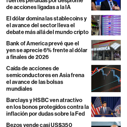
fuertes pérdidas por desplome
de acciones ligadas a la IA
El dólar domina las stablecoins y
el avance del sector lleva el
debate más allá del mundo cripto
Bank of America prevé que el
yen se aprecie 6% frente al dólar
a finales de 2026
Caída de acciones de
semiconductores en Asia frena
el avance de las bolsas
mundiales
Barclays y HSBC ven atractivo
en los bonos protegidos contra la
inflación por dudas sobre la Fed
Bezos vende casi US$350