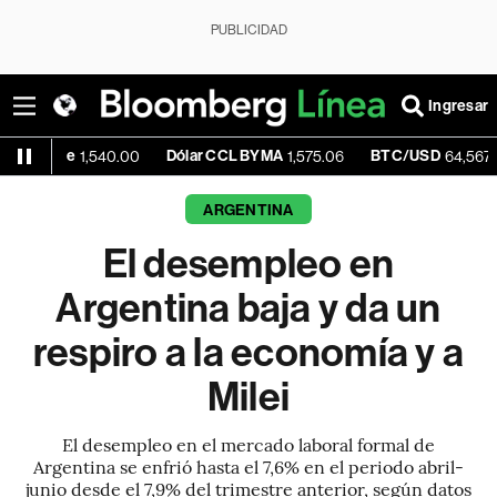
PUBLICIDAD
Ingresar
e
Dólar CCL BYMA
BTC/USD
-0.
1,540.00
1,575.06
64,567.79
ARGENTINA
El desempleo en
Argentina baja y da un
respiro a la economía y a
Milei
El desempleo en el mercado laboral formal de
Argentina se enfrió hasta el 7,6% en el periodo abril-
junio desde el 7,9% del trimestre anterior, según datos