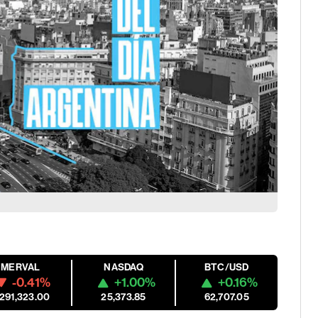
MERVAL
NASDAQ
BTC/USD
-0.41%
+1.00%
+0.16%
,291,323.00
25,373.85
62,707.05