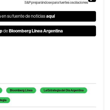
S&P preparándose para fuertes oscilaciones
a
aquí
en su fuente de noticias
p
Bloomberg Línea Argentina
de
Bloomberg Línea
La Estrategia del Día Argentina
tegia