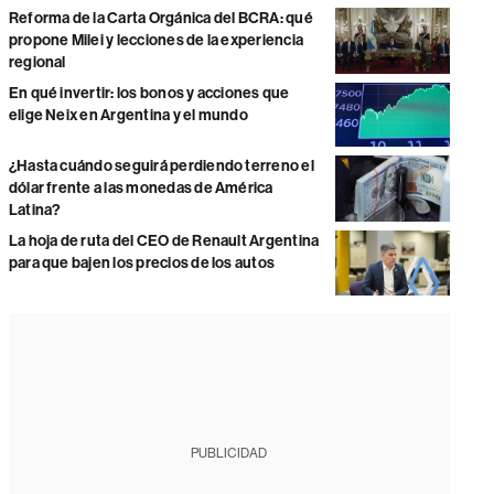
Reforma de la Carta Orgánica del BCRA: qué
propone Milei y lecciones de la experiencia
regional
En qué invertir: los bonos y acciones que
elige Neix en Argentina y el mundo
¿Hasta cuándo seguirá perdiendo terreno el
dólar frente a las monedas de América
Latina?
La hoja de ruta del CEO de Renault Argentina
para que bajen los precios de los autos
PUBLICIDAD