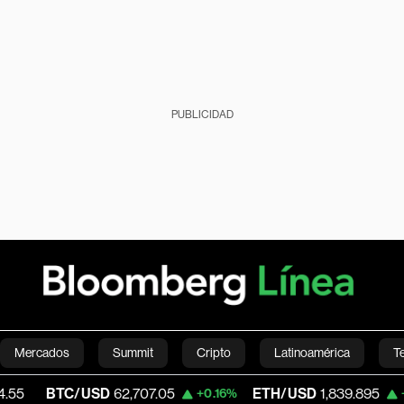
PUBLICIDAD
Mercados
Summit
Cripto
Latinoamérica
T
TC/USD
62,707.05
ETH/USD
1,839.895
+0.16%
+0.16%
Green
Economía
Estilo de vida
Mundo
Videos