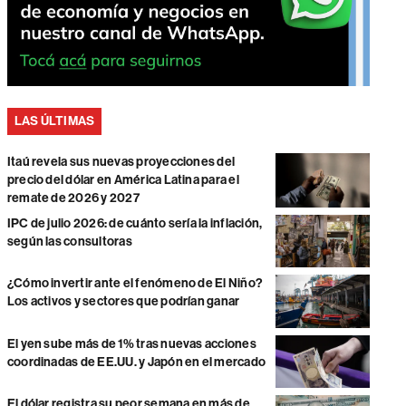
LAS ÚLTIMAS
Itaú revela sus nuevas proyecciones del
precio del dólar en América Latina para el
remate de 2026 y 2027
IPC de julio 2026: de cuánto sería la inflación,
según las consultoras
¿Cómo invertir ante el fenómeno de El Niño?
Los activos y sectores que podrían ganar
El yen sube más de 1% tras nuevas acciones
coordinadas de EE.UU. y Japón en el mercado
El dólar registra su peor semana en más de