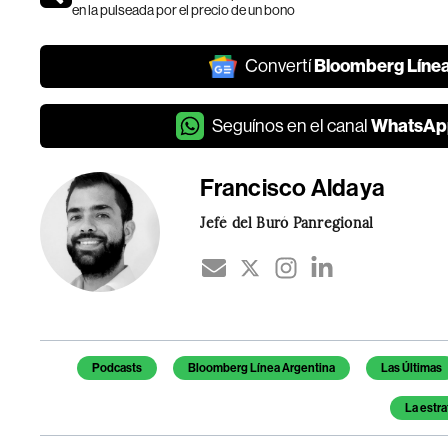
en la pulseada por el precio de un bono
Bloomberg Líne
Convertí
WhatsAp
Seguínos en el canal
Francisco Aldaya
Jefé del Buró Panregional
Temas de este artículo
Podcasts
Bloomberg Línea Argentina
Las Últimas
La estra