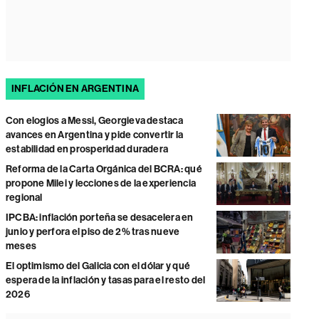
INFLACIÓN EN ARGENTINA
Con elogios a Messi, Georgieva destaca
avances en Argentina y pide convertir la
estabilidad en prosperidad duradera
Reforma de la Carta Orgánica del BCRA: qué
propone Milei y lecciones de la experiencia
regional
IPCBA: inflación porteña se desacelera en
junio y perfora el piso de 2% tras nueve
meses
El optimismo del Galicia con el dólar y qué
espera de la inflación y tasas para el resto del
2026