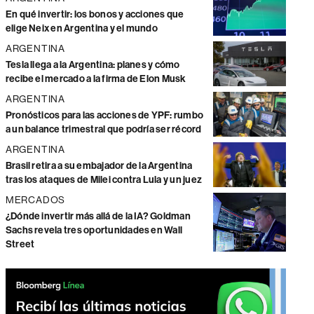
En qué invertir: los bonos y acciones que
elige Neix en Argentina y el mundo
ARGENTINA
Tesla llega a la Argentina: planes y cómo
recibe el mercado a la firma de Elon Musk
ARGENTINA
Pronósticos para las acciones de YPF: rumbo
a un balance trimestral que podría ser récord
ARGENTINA
Brasil retira a su embajador de la Argentina
tras los ataques de Milei contra Lula y un juez
MERCADOS
¿Dónde invertir más allá de la IA? Goldman
Sachs revela tres oportunidades en Wall
Street