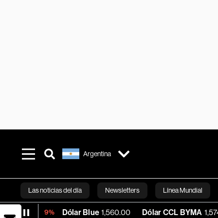
Argentina
Las noticias del día
Newsletters
Línea Mundial
Dólar Blue
1,560.00
Dólar CCL BYMA
1,574.55
B
-0.09%
Bloomberg 