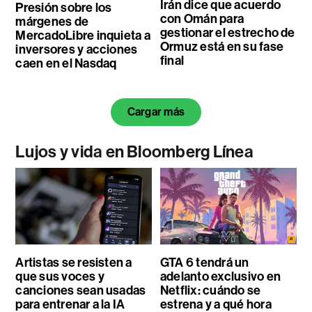
Irán dice que acuerdo
Presión sobre los
con Omán para
márgenes de
gestionar el estrecho de
MercadoLibre inquieta a
Ormuz está en su fase
inversores y acciones
final
caen en el Nasdaq
Cargar más
Lujos y vida en Bloomberg Línea
Artistas se resisten a
GTA 6 tendrá un
que sus voces y
adelanto exclusivo en
canciones sean usadas
Netflix: cuándo se
para entrenar a la IA
estrena y a qué hora