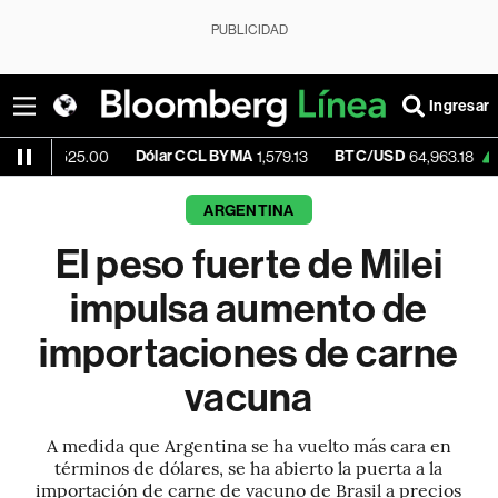
PUBLICIDAD
Ingresar
Dólar CCL BYMA
BTC/USD
+0.89%
25.00
1,579.13
64,963.18
ARGENTINA
El peso fuerte de Milei
impulsa aumento de
importaciones de carne
vacuna
A medida que Argentina se ha vuelto más cara en
términos de dólares, se ha abierto la puerta a la
importación de carne de vacuno de Brasil a precios