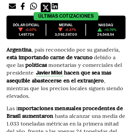
ÚLTIMAS
COTIZACIONES
DÓLAR OFICIAL
MERVAL
NASDAQ
-0.07%
-0.27%
+0.76%
1,497.724
3,092,287.00
26,548.54
Argentina
, país reconocido por su ganadería,
está importando carne de vacuno
debido a
que las
políticas
monetarias y comerciales del
presidente
hacen que sea más
Javier Milei
asequible abastecerse en el extranjero
,
mientras que los precios locales siguen siendo
elevados.
Las i
mportaciones mensuales procedentes de
Brasil aumentaron
hasta alcanzar una media de
1.033 toneladas métricas en la primera mitad
del año, frente a las apenas 24 toneladas del