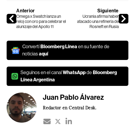
Anterior
Siguiente
Omega x Swatch lanza un
Ucrania afirma haber
reloj con oro para celebrar el
atacado una refinería de
alunizaje del Apollo 11
Rosneft en Rusia
Convertí
Bloomberg Línea
en su fuente de
noticias
aquí
Seguínos en el canal
WhatsApp
de
Bloomberg
Línea Argentina
Juan Pablo Álvarez
Redactor en Central Desk.