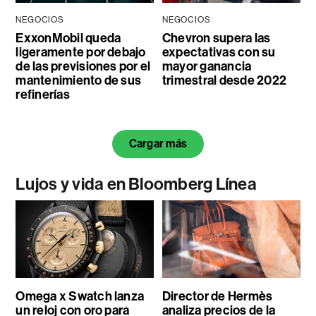
NEGOCIOS
NEGOCIOS
ExxonMobil queda
Chevron supera las
ligeramente por debajo
expectativas con su
de las previsiones por el
mayor ganancia
mantenimiento de sus
trimestral desde 2022
refinerías
Cargar más
Lujos y vida en Bloomberg Línea
Omega x Swatch lanza
Director de Hermès
un reloj con oro para
analiza precios de la