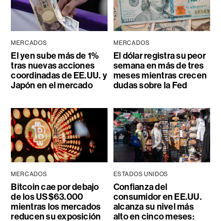
MERCADOS
MERCADOS
El yen sube más de 1%
El dólar registra su peor
tras nuevas acciones
semana en más de tres
coordinadas de EE.UU. y
meses mientras crecen
Japón en el mercado
dudas sobre la Fed
MERCADOS
ESTADOS UNIDOS
Bitcoin cae por debajo
Confianza del
de los US$63.000
consumidor en EE.UU.
mientras los mercados
alcanza su nivel más
reducen su exposición
alto en cinco meses: