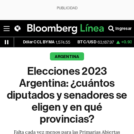
PUBLICIDAD
Ingresar
Dólar CCL BYMA
BTC/USD
+0.93%
ETH/U
1,574.55
63,187.97
ARGENTINA
Elecciones 2023
Argentina: ¿cuántos
diputados y senadores se
eligen y en qué
provincias?
Falta cada vez menos para las Primarias Abiertas