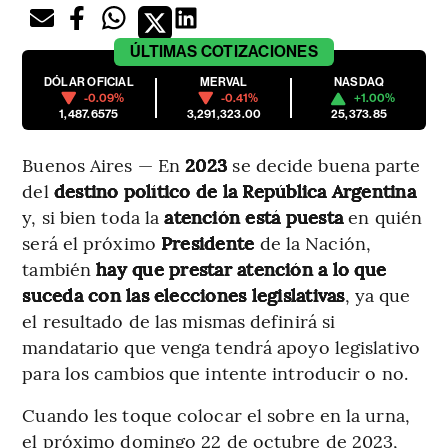
ÚLTIMAS
COTIZACIONES
DÓLAR OFICIAL
MERVAL
NASDAQ
-0.09%
-0.41%
+1.00%
1,487.6575
3,291,323.00
25,373.85
Buenos Aires — En
2023
se decide buena parte
del
destino político de la República Argentina
y, si bien toda la
atención está puesta
en quién
será el próximo
Presidente
de la Nación,
también
hay que prestar atención a lo que
suceda con las elecciones legislativas
, ya que
el resultado de las mismas definirá si
mandatario que venga tendrá apoyo legislativo
para los cambios que intente introducir o no.
Cuando les toque colocar el sobre en la urna,
el próximo domingo 22 de octubre de 2023,