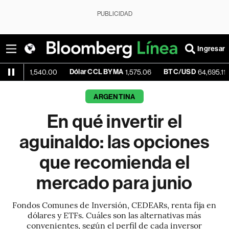
PUBLICIDAD
Ingresar
Dólar CCL BYMA
BTC/USD
-0.14%
,540.00
1,575.06
64,695.11
ARGENTINA
En qué invertir el
aguinaldo: las opciones
que recomienda el
mercado para junio
Fondos Comunes de Inversión, CEDEARs, renta fija en
dólares y ETFs. Cuáles son las alternativas más
convenientes, según el perfil de cada inversor