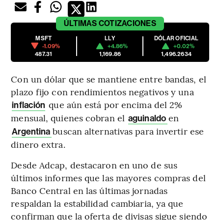
ÚLTIMAS
COTIZACIONES
MSFT
LLY
DÓLAR OFICIAL
-1.09%
+4.86%
+0.02%
487.31
1,169.86
1,496.2634
Con un dólar que se mantiene entre bandas, el
plazo fijo con rendimientos negativos y una
que aún está por encima del 2%
inflación
mensual, quienes cobran el
en
aguinaldo
buscan alternativas para invertir ese
Argentina
dinero extra.
Desde Adcap, destacaron en uno de sus
últimos informes que las mayores compras del
Banco Central en las últimas jornadas
respaldan la estabilidad cambiaria, ya que
confirman que la oferta de divisas sigue siendo