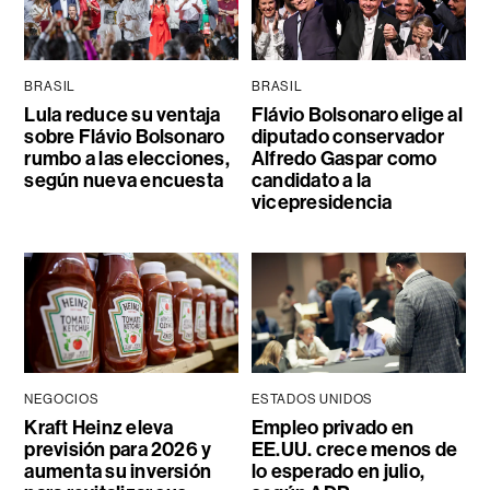
BRASIL
BRASIL
Lula reduce su ventaja
Flávio Bolsonaro elige al
sobre Flávio Bolsonaro
diputado conservador
rumbo a las elecciones,
Alfredo Gaspar como
según nueva encuesta
candidato a la
vicepresidencia
NEGOCIOS
ESTADOS UNIDOS
Kraft Heinz eleva
Empleo privado en
previsión para 2026 y
EE.UU. crece menos de
aumenta su inversión
lo esperado en julio,