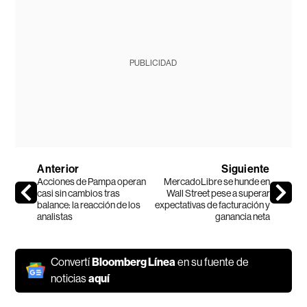
PUBLICIDAD
Anterior
Siguiente
Acciones de Pampa operan
MercadoLibre se hunde en
casi sin cambios tras
Wall Street pese a superar
balance: la reacción de los
expectativas de facturación y
analistas
ganancia neta
Convertí
Bloomberg Línea
en su fuente de
noticias
aquí