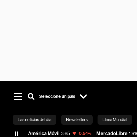
Seleccione un país
Las noticias del día
Newsletters
Línea Mundial
América Móvil
3.65
MercadoLibre
1,910.26
-0.54%
+1.
Bloomberg 