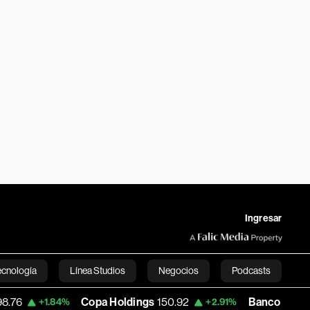
Ingresar
ecnología
Línea Studios
Negocios
Podcasts
Copa Holdings
150.92
Banco Latinoamericano
84%
+2.91%
English