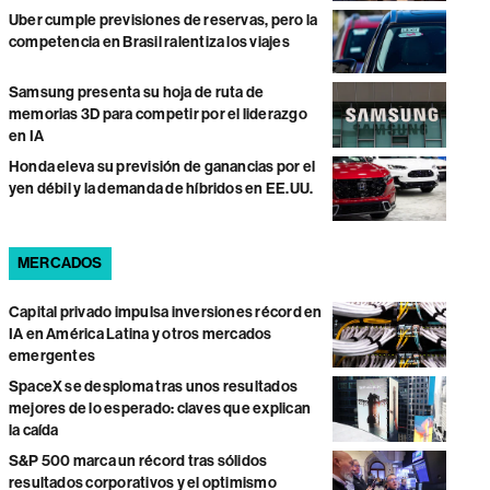
Uber cumple previsiones de reservas, pero la
competencia en Brasil ralentiza los viajes
Samsung presenta su hoja de ruta de
memorias 3D para competir por el liderazgo
en IA
Honda eleva su previsión de ganancias por el
yen débil y la demanda de híbridos en EE.UU.
MERCADOS
Capital privado impulsa inversiones récord en
IA en América Latina y otros mercados
emergentes
SpaceX se desploma tras unos resultados
mejores de lo esperado: claves que explican
la caída
S&P 500 marca un récord tras sólidos
resultados corporativos y el optimismo