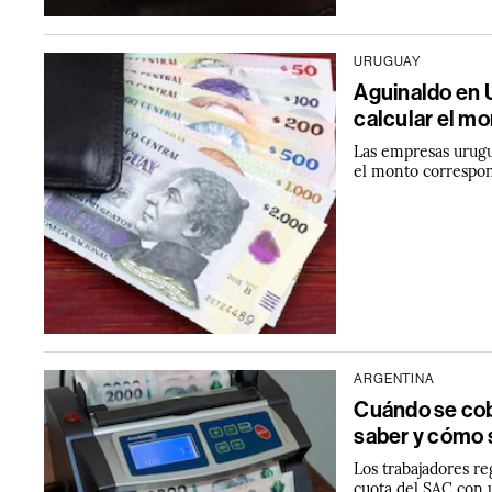
URUGUAY
Aguinaldo en 
calcular el m
Las empresas urugu
el monto correspon
ARGENTINA
Cuándo se cob
saber y cómo 
Los trabajadores re
cuota del SAC con 