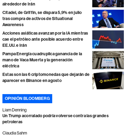
alrededor de Irán
Citadel, de Griffin, se dispara 5,9% en julio
tras compra de activos de Situational
Awareness
Acciones asiáticas avanzan por la IA mientras
cae el petróleo ante posible acuerdo entre
EE.UU. e Irán
Pampa Energía cuadruplica ganancia de la
mano de Vaca Muerta y la generación
eléctrica
Estas son las 6 criptomonedas que dejarán de
aparecer en Binance en agosto
OPINIÓN BLOOMBERG
Liam Denning
Un Trump acorralado podría volverse contra las grandes
petroleras
Claudia Sahm