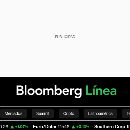
PUBLICIDAD
Mercados
Summit
Cripto
Latinoamérica
T
Euro/Dólar
1.1546
Southern Corp
198.76
07%
+0.13%
+1.
Green
Economía
Estilo de vida
Mundo
Videos