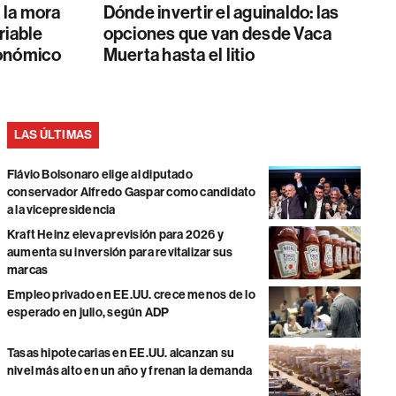
r la mora
Dónde invertir el aguinaldo: las
riable
opciones que van desde Vaca
conómico
Muerta hasta el litio
LAS ÚLTIMAS
Flávio Bolsonaro elige al diputado
conservador Alfredo Gaspar como candidato
a la vicepresidencia
Kraft Heinz eleva previsión para 2026 y
aumenta su inversión para revitalizar sus
marcas
Empleo privado en EE.UU. crece menos de lo
esperado en julio, según ADP
Tasas hipotecarias en EE.UU. alcanzan su
nivel más alto en un año y frenan la demanda