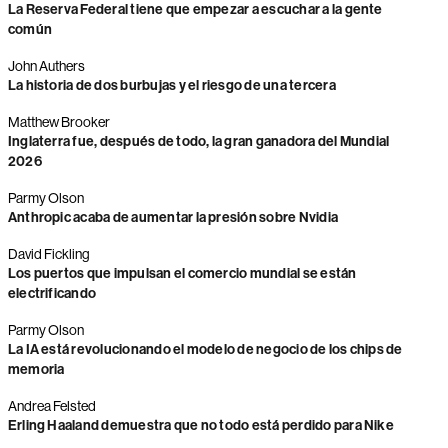
La Reserva Federal tiene que empezar a escuchar a la gente
común
John Authers
La historia de dos burbujas y el riesgo de una tercera
Matthew Brooker
Inglaterra fue, después de todo, la gran ganadora del Mundial
2026
Parmy Olson
Anthropic acaba de aumentar la presión sobre Nvidia
David Fickling
Los puertos que impulsan el comercio mundial se están
electrificando
Parmy Olson
La IA está revolucionando el modelo de negocio de los chips de
memoria
Andrea Felsted
Erling Haaland demuestra que no todo está perdido para Nike