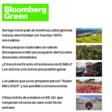
Así logró este país de América Latina generar
toda su electricidad con fuentes 100%
renovables
Ni los parques nacionales se salvan:
Greenpeace emite preocupante alerta sobre
Amazonía colombiana
¿Cómo invertir ante el fenómeno de El Niño?
Los activos y sectores que podrían ganar
Los países que ya se preparan para el “Súper
Niño 2026” y sus posibles consecuencias
Clima: la lista de estados en EE.UU. que
romperían récords de calor este fin de
semana