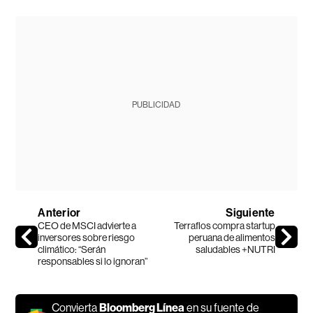
PUBLICIDAD
Anterior
Siguiente
CEO de MSCI advierte a
Terraflos compra startup
inversores sobre riesgo
peruana de alimentos
climático: “Serán
saludables +NUTRI
responsables si lo ignoran”
Convierta
Bloomberg Línea
en su fuente de