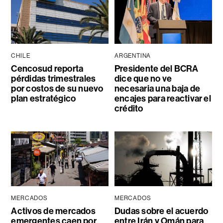
CHILE
ARGENTINA
Cencosud reporta
Presidente del BCRA
pérdidas trimestrales
dice que no ve
por costos de su nuevo
necesaria una baja de
plan estratégico
encajes para reactivar el
crédito
MERCADOS
MERCADOS
Activos de mercados
Dudas sobre el acuerdo
emergentes caen por
entre Irán y Omán para