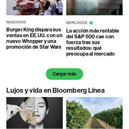
NEGOCIOS
MERCADOS
Burger King dispara sus
La acción más rentable
ventas en EE.UU. con un
del S&P 500 cae con
nuevo Whopper y una
fuerza tras sus
promoción de Star Wars
resultados: qué
preocupa al mercado
Cargar más
Lujos y vida en Bloomberg Línea