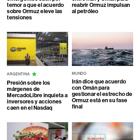
temor a que el acuerdo
reabrir Ormuz impulsan
sobre Ormuz eleve las
al petróleo
tensiones
MUNDO
ARGENTINA
Irán dice que acuerdo
Presión sobre los
con Omán para
márgenes de
gestionar el estrecho de
MercadoLibre inquieta a
Ormuz está en su fase
inversores y acciones
final
caen en el Nasdaq