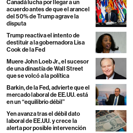
Canadá lucha por llegar a un
acuerdo antes de que el arancel
del 50% de Trump agrave la
disputa
Trump reactiva el intento de
destituir a la gobernadora Lisa
Cook de la Fed
Muere John Loeb Jr., el sucesor
de una dinastía de Wall Street
que se volcó a la política
Barkin, de la Fed, advierte que el
mercado laboral de EE.UU. está
en un “equilibrio débil”
Yen avanza tras el débil dato
laboral de EE.UU. y crece la
alerta por posible intervención