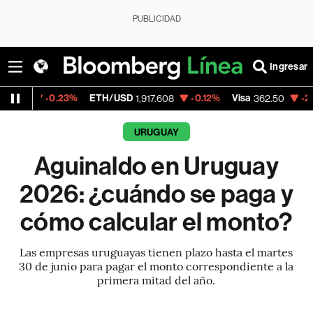
PUBLICIDAD
Ingresar
.23%
ETH/USD
-0.12%
Visa
-2.15%
Merca
1,917.608
362.50
URUGUAY
Aguinaldo en Uruguay
2026: ¿cuándo se paga y
cómo calcular el monto?
Las empresas uruguayas tienen plazo hasta el martes
30 de junio para pagar el monto correspondiente a la
primera mitad del año.