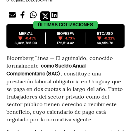
01 de junio, 2026 | 06:41 PM
ÚLTIMAS
COTIZACIONES
MERVAL
IBOVESPA
BTC/USD
-0.45%
-1.73%
-0.22%
3,086,785.00
172,513.42
64,959.78
Bloomberg Línea — El aguinaldo, conocido
formalmente
como Sueldo Anual
, constituye una
Complementario (SAC)
prestación laboral obligatoria en Uruguay que
se paga en dos cuotas a lo largo del año. Tanto
trabajadores del sector privado como del
sector público tienen derecho a recibir este
beneficio, cuyo calendario de pago está
regulado por la normativa vigente.