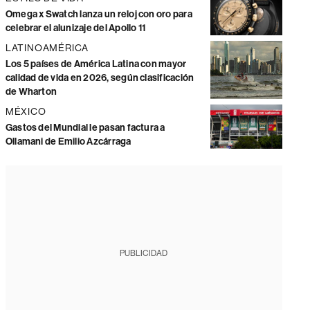
Omega x Swatch lanza un reloj con oro para
celebrar el alunizaje del Apollo 11
LATINOAMÉRICA
Los 5 países de América Latina con mayor
calidad de vida en 2026, según clasificación
de Wharton
MÉXICO
Gastos del Mundial le pasan factura a
Ollamani de Emilio Azcárraga
PUBLICIDAD