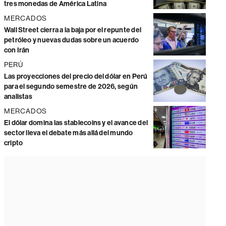
tres monedas de América Latina
MERCADOS
Wall Street cierra a la baja por el repunte del
petróleo y nuevas dudas sobre un acuerdo
con Irán
PERÚ
Las proyecciones del precio del dólar en Perú
para el segundo semestre de 2026, según
analistas
MERCADOS
El dólar domina las stablecoins y el avance del
sector lleva el debate más allá del mundo
cripto