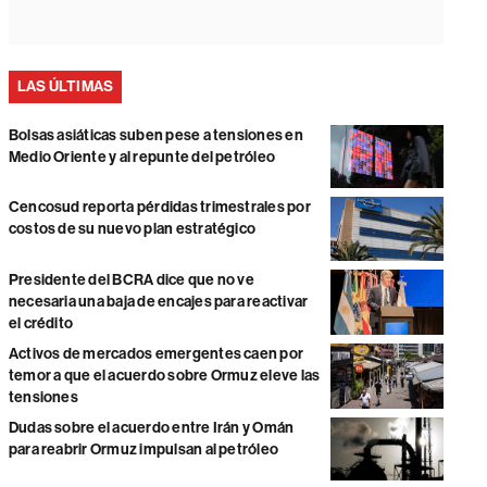
LAS ÚLTIMAS
Bolsas asiáticas suben pese a tensiones en
Medio Oriente y al repunte del petróleo
Cencosud reporta pérdidas trimestrales por
costos de su nuevo plan estratégico
Presidente del BCRA dice que no ve
necesaria una baja de encajes para reactivar
el crédito
Activos de mercados emergentes caen por
temor a que el acuerdo sobre Ormuz eleve las
tensiones
Dudas sobre el acuerdo entre Irán y Omán
para reabrir Ormuz impulsan al petróleo