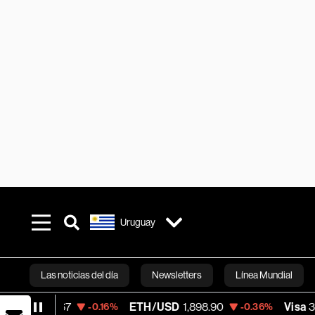
Uruguay
Las noticias del día
Newsletters
Línea Mundial
ETH/USD
1,898.90
Visa
370.47
-0.16%
-0.36%
+0.52
Bloomberg 