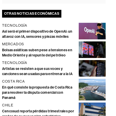
OTRAS NOTICIAS ECONÓMICAS
TECNOLOGÍA
Así será el primer dispositivo de OpenAI: un
altavoz con IA, sensores y piezas móviles
MERCADOS
Bolsas asiáticas suben pese a tensiones en
Medio Oriente y al repunte del petróleo
TECNOLOGÍA
Artistas se resisten a que sus voces y
canciones sean usadas para entrenar a la IA
COSTA RICA
En qué consiste la propuesta de Costa Rica
para resolver la disputa comercial con
Panamá
CHILE
Cencosud reporta pérdidas trimestrales por