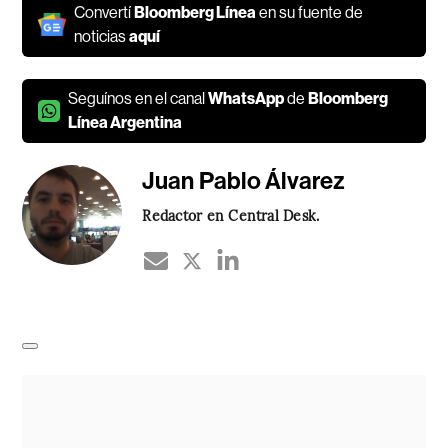
Convertí
Bloomberg Línea
en su fuente de
noticias
aquí
Seguínos en el canal
WhatsApp
de
Bloomberg
Línea Argentina
Juan Pablo Álvarez
Redactor en Central Desk.