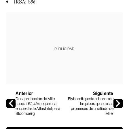
IRSA: 5%.
PUBLICIDAD
Anterior
Siguiente
Desaprobación de Milei
Flybondi queda al borde de
sube al 62,4% según una
la quiebra pese a las
encuesta de AtlasIntel para
promesas de un aliado de
Bloomberg
Milei