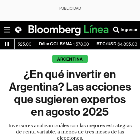
PUBLICIDAD
Ingresar
Dólar CCL BYMA
BTC/USD
+0.78%
25.00
1,578.90
64,895.03
ARGENTINA
¿En qué invertir en
Argentina? Las acciones
que sugieren expertos
en agosto 2025
Inversores analizan cuáles son las mejores estrategias
de renta variable, a menos de tres meses de las
elecciones.