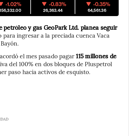
-1.02%
-0.83%
-0.35%
,156,332.00
26,363.44
64,561.36
e petróleo y gas GeoPark Ltd. planea seguir
 para ingresar a la preciada cuenca Vaca
 Bayón.
 acordó el mes pasado pagar
115 millones de
tiva del 100% en dos bloques de Pluspetrol
er paso hacia activos de esquisto.
IDAD