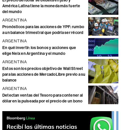
El precio del dólar se debilita en julio y
América Latina tiene la moneda más fuerte
del mundo
ARGENTINA
Pronósticos para las acciones de YPF: rumbo
a un balance trimestral que podría ser récord
ARGENTINA
En qué invertir: los bonos y acciones que
elige Neix en Argentina y el mundo
ARGENTINA
Estos son los precios objetivo de Wall Street
para las acciones de MercadoLibre previo a su
balance
ARGENTINA
Detectan ventas del Tesoro para contener al
dólar en la pulseada por el precio de un bono