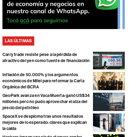
LAS ÚLTIMAS
Carry trade resiste pese a la pérdida de
atractivo del yen como fuente de financiación
Inflación de 50.000% y los argumentos
económicos de Milei para reformar la Carta
Orgánica del BCRA
GeoPark avanza en Vaca Muerta: ganó US$34
millones pero no pudo aprovechar el alza del
precio del petróleo
SpaceX se desploma tras unos resultados
mejores de lo esperado: claves que explican
la caída