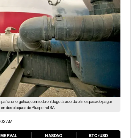
pañía energética, con sede en Bogotá, acordó el mes pasado pagar
0% en dos bloques de Pluspetrol SA
5:02 AM
MERVAL
NASDAQ
BTC/USD