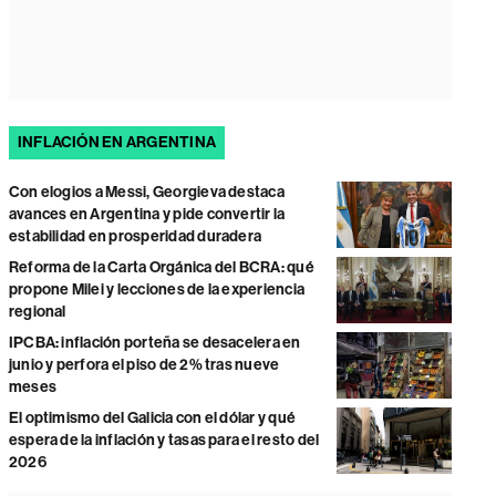
INFLACIÓN EN ARGENTINA
Con elogios a Messi, Georgieva destaca
avances en Argentina y pide convertir la
estabilidad en prosperidad duradera
Reforma de la Carta Orgánica del BCRA: qué
propone Milei y lecciones de la experiencia
regional
IPCBA: inflación porteña se desacelera en
junio y perfora el piso de 2% tras nueve
meses
El optimismo del Galicia con el dólar y qué
espera de la inflación y tasas para el resto del
2026