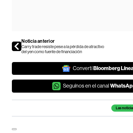
Noticia anterior
Carry trade resiste pese a la pérdida de atractivo
del yen como fuente de financiación
Bloomberg Líne
Convertí
WhatsAp
Seguínos en el canal
Temas de este artículo
Las noticia