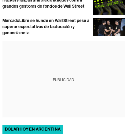
Hackers lanzan una ola de ataques contra
grandes gestoras de fondos de Wall Street
MercadoLibre se hunde en Wall Street pese a
superar expectativas de facturación y
ganancia neta
PUBLICIDAD
DÓLAR HOY EN ARGENTINA