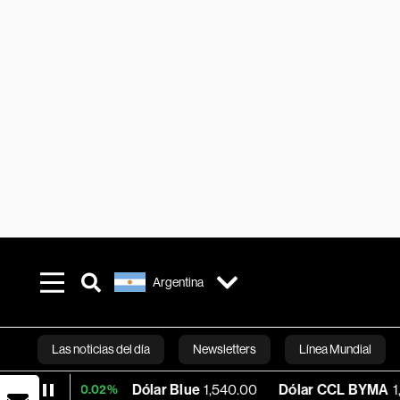
Argentina
Las noticias del día
Newsletters
Línea Mundial
Dólar Blue
1,540.00
Dólar CCL BYMA
1,575.06
+0.02%
Bloomberg 