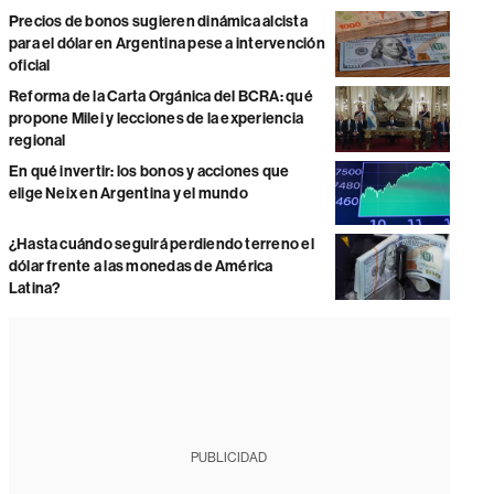
Precios de bonos sugieren dinámica alcista
para el dólar en Argentina pese a intervención
oficial
Reforma de la Carta Orgánica del BCRA: qué
propone Milei y lecciones de la experiencia
regional
En qué invertir: los bonos y acciones que
elige Neix en Argentina y el mundo
¿Hasta cuándo seguirá perdiendo terreno el
dólar frente a las monedas de América
Latina?
PUBLICIDAD