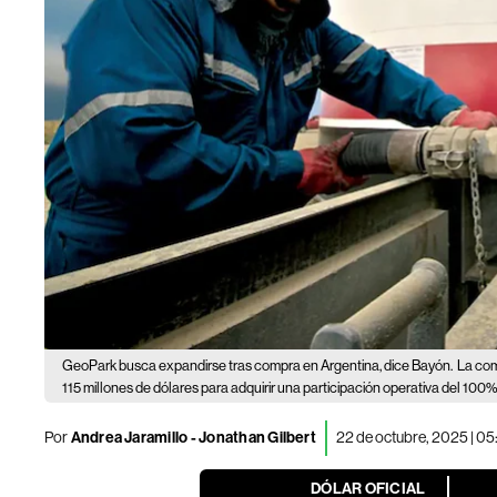
GeoPark busca expandirse tras compra en Argentina, dice Bayón.
La com
115 millones de dólares para adquirir una participación operativa del 10
Por
Andrea Jaramillo - Jonathan Gilbert
22 de octubre, 2025 | 0
DÓLAR OFICIAL