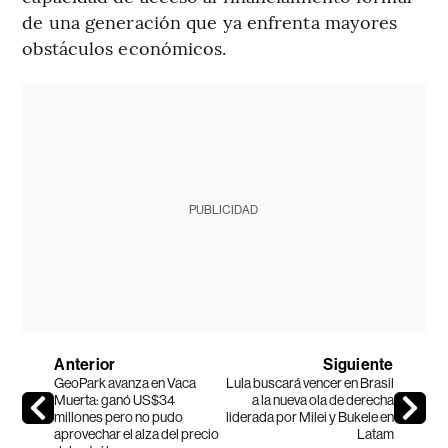
de una generación que ya enfrenta mayores
obstáculos económicos.
PUBLICIDAD
Anterior
Siguiente
GeoPark avanza en Vaca
Lula buscará vencer en Brasil
Muerta: ganó US$34
a la nueva ola de derecha
millones pero no pudo
liderada por Milei y Bukele en
aprovechar el alza del precio
Latam