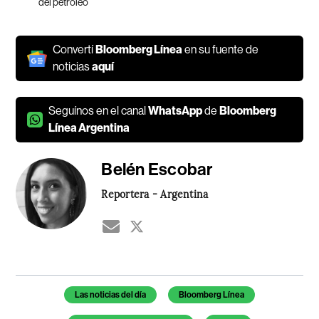
del petróleo
Convertí
Bloomberg Línea
en su fuente de
noticias
aquí
Seguínos en el canal
WhatsApp
de
Bloomberg
Línea Argentina
Belén Escobar
Reportera - Argentina
Temas de este artículo
Las noticias del día
Bloomberg Línea