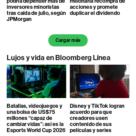
podría depender más de
millonaria recompra de
inversores minoristas
acciones y promete
tras caída de julio, según
duplicar el dividendo
JPMorgan
Cargar más
Lujos y vida en Bloomberg Línea
Batallas, videojuegos y
Disney y TikTok logran
una bolsa de US$75
acuerdo para que
millones “capaz de
creadores usen
cambiar vidas”: así es la
contenido de sus
Esports World Cup 2026
películas y series