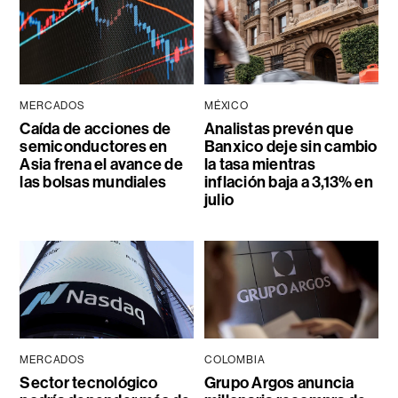
MERCADOS
MÉXICO
Caída de acciones de
Analistas prevén que
semiconductores en
Banxico deje sin cambio
Asia frena el avance de
la tasa mientras
las bolsas mundiales
inflación baja a 3,13% en
julio
MERCADOS
COLOMBIA
Sector tecnológico
Grupo Argos anuncia