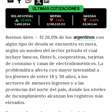
ÚLTIMAS
COTIZACIONES
DÓLAR OFICIAL
MERVAL
NASDAQ
+0.02%
-1.02%
-0.83%
1,496.2634
3,156,332.00
26,363.44
Buenos Aires — El 26,9% de los
con
argentinos
algún tipo de deuda se encuentra en mora,
según un sondeo del sector privado el cual
incluye bancos, fintech, cooperativas, tarjetas
de consumo y casas de electrodomésticos. La
problemática afecta con mayor intensidad a
los jóvenes de entre 18 y 30 años, a los
sectores de menores ingresos y a las
provincias del norte del país, donde los niveles
de incumplimiento alcanzan los registros más
elevados.