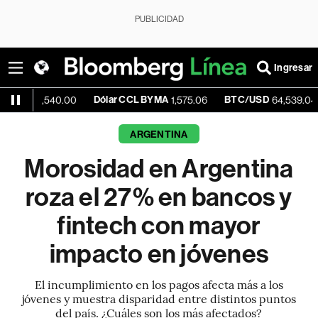
PUBLICIDAD
Ingresar
Dólar CCL BYMA
BTC/USD
-0.38%
540.00
1,575.06
64,539.04
ARGENTINA
Morosidad en Argentina
roza el 27% en bancos y
fintech con mayor
impacto en jóvenes
El incumplimiento en los pagos afecta más a los
jóvenes y muestra disparidad entre distintos puntos
del país. ¿Cuáles son los más afectados?