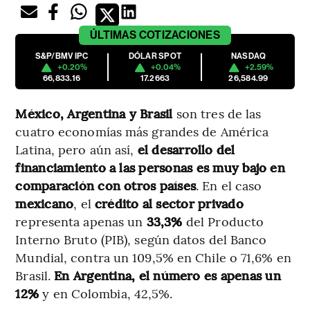
ÚLTIMAS
COTIZACIONES
S&P/BMV IPC
DÓLAR SPOT
NASDAQ
+0.20%
+0.04%
+2.59%
66,833.16
17.2663
26,584.99
México, Argentina y Brasil
son tres de las
cuatro economías más grandes de América
Latina, pero aún así,
el desarrollo del
financiamiento a las personas es muy bajo en
comparación con otros países
. En el caso
mexicano
, el
crédito al sector privado
representa apenas un
33,3%
del Producto
Interno Bruto (PIB), según datos del Banco
Mundial, contra un 109,5% en Chile o 71,6% en
Brasil.
En Argentina, el número es apenas un
12%
y en Colombia, 42,5%.