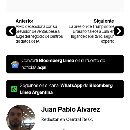
Anterior
Siguiente
AMD decepciona con su
La presión de Trump sobre
previsión de ventas pese al
Brasil fortalece a Lula, en
auge del negocio de centros
lugar de debilitarlo, según
de datos de IA
experto
Convertí
Bloomberg Línea
en su fuente de
noticias
aquí
Seguínos en el canal
WhatsApp
de
Bloomberg
Línea Argentina
Juan Pablo Álvarez
Redactor en Central Desk.