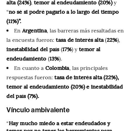
alta (24%)
,
temor al endeudamiento (20%)
y
“
no sé si podré pagarlo a lo largo del tiempo
(11%)”.
En
Argentina
, las barreras más resaltadas en
la encuesta fueron:
tasa de interés alta
(
22%
),
inestabilidad del país
(
17%
) y
temor al
endeudamiento
(
13%
).
En cuanto a
Colombia
, las principales
respuestas fueron:
tasa de interés alta (22%),
temor al endeudamiento (20%) e inestabilidad
del país (7%).
Vínculo ambivalente
“
Hay mucho miedo a estar endeudados y
temor por no tener las herramientas para