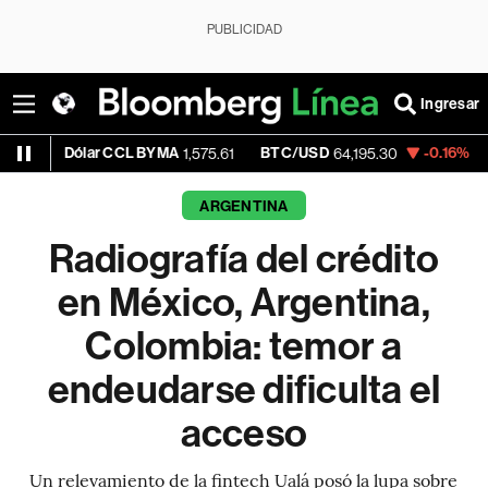
PUBLICIDAD
Ingresar
r CCL BYMA
BTC/USD
-0.16%
ETH/USD
1,575.61
64,195.30
1,8
ARGENTINA
Radiografía del crédito
en México, Argentina,
Colombia: temor a
endeudarse dificulta el
acceso
Un relevamiento de la fintech Ualá posó la lupa sobre