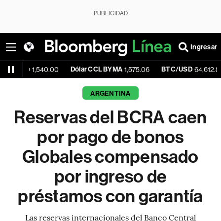
PUBLICIDAD
Ingresar
Dólar CCL BYMA
BTC/USD
-0.2
1,540.00
1,575.06
64,612.87
ARGENTINA
Reservas del BCRA caen
por pago de bonos
Globales compensado
por ingreso de
préstamos con garantía
Las reservas internacionales del Banco Central