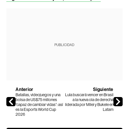
PUBLICIDAD
Anterior
Siguiente
Batallas, videojuegos y una
Lula buscará vencer en Brasil
bolsa de US$75 millones
a la nueva ola de derecha
“capaz de cambiar vidas”: así
liderada por Milei y Bukele en
es la Esports World Cup
Latam
2026