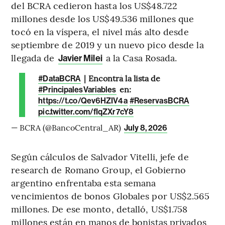
del BCRA cedieron hasta los US$48.722
millones desde los US$49.536 millones que
tocó en la víspera, el nivel más alto desde
septiembre de 2019 y un nuevo pico desde la
llegada de
a la Casa Rosada.
Javier Milei
| Encontrá la lista de
#DataBCRA
en:
#PrincipalesVariables
https://t.co/Qev6HZIV4a
#ReservasBCRA
pic.twitter.com/fIqZXr7cY8
— BCRA (@BancoCentral_AR)
July 8, 2026
Según cálculos de Salvador Vitelli, jefe de
research de Romano Group, el Gobierno
argentino enfrentaba esta semana
vencimientos de bonos Globales por US$2.565
millones. De ese monto, detalló, US$1.758
millones están en manos de bonistas privados