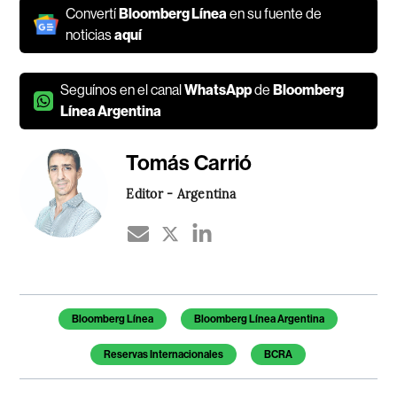
Convertí
Bloomberg Línea
en su fuente de
noticias
aquí
Seguínos en el canal
WhatsApp
de
Bloomberg
Línea Argentina
Tomás Carrió
Editor - Argentina
Temas de este artículo
Bloomberg Línea
Bloomberg Línea Argentina
Reservas Internacionales
BCRA