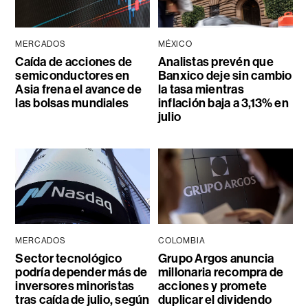
MERCADOS
MÉXICO
Caída de acciones de
Analistas prevén que
semiconductores en
Banxico deje sin cambio
Asia frena el avance de
la tasa mientras
las bolsas mundiales
inflación baja a 3,13% en
julio
MERCADOS
COLOMBIA
Sector tecnológico
Grupo Argos anuncia
podría depender más de
millonaria recompra de
inversores minoristas
acciones y promete
tras caída de julio, según
duplicar el dividendo