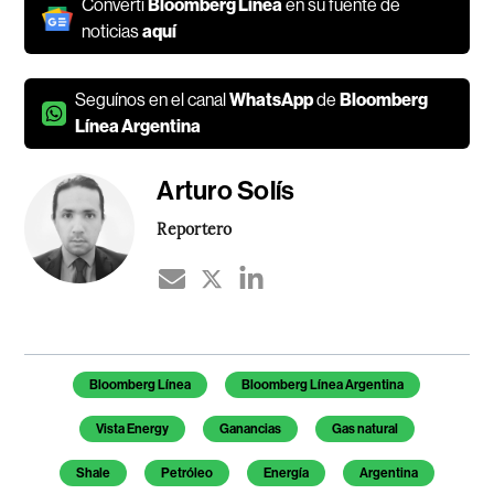
Convertí
Bloomberg Línea
en su fuente de
noticias
aquí
Seguínos en el canal
WhatsApp
de
Bloomberg
Línea Argentina
Arturo Solís
Reportero
Temas de este artículo
Bloomberg Línea
Bloomberg Línea Argentina
Vista Energy
Ganancias
Gas natural
Shale
Petróleo
Energía
Argentina