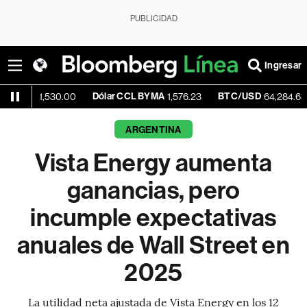
PUBLICIDAD
Ingresar
Dólar CCL BYMA
BTC/USD
-0.17%
,530.00
1,576.23
64,284.63
ARGENTINA
Vista Energy aumenta
ganancias, pero
incumple expectativas
anuales de Wall Street en
2025
La utilidad neta ajustada de Vista Energy en los 12