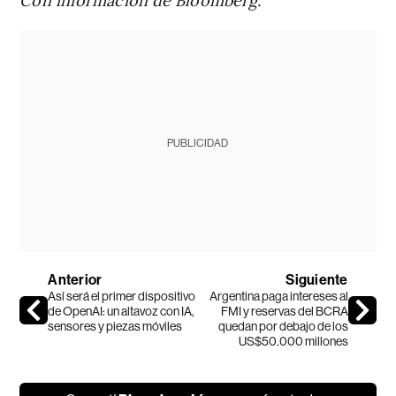
PUBLICIDAD
Anterior
Siguiente
Así será el primer dispositivo
Argentina paga intereses al
de OpenAI: un altavoz con IA,
FMI y reservas del BCRA
sensores y piezas móviles
quedan por debajo de los
US$50.000 millones