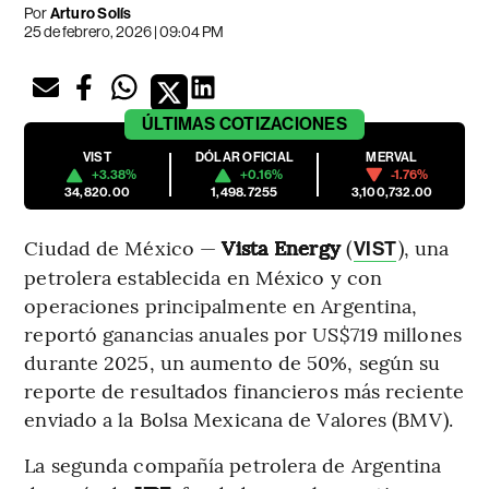
Por
Arturo Solís
25 de febrero, 2026 | 09:04 PM
ÚLTIMAS
COTIZACIONES
VIST
DÓLAR OFICIAL
MERVAL
+3.38%
+0.16%
-1.76%
34,820.00
1,498.7255
3,100,732.00
Ciudad de México —
Vista Energy
(
), una
VIST
petrolera establecida en México y con
operaciones principalmente en Argentina,
reportó ganancias anuales por US$719 millones
durante 2025, un aumento de 50%, según su
reporte de resultados financieros más reciente
enviado a la Bolsa Mexicana de Valores (BMV).
La segunda compañía petrolera de Argentina