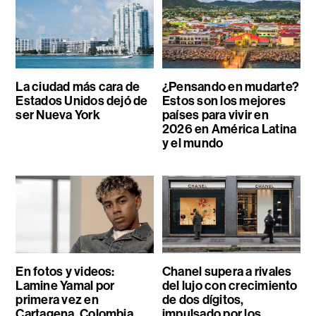
La ciudad más cara de
¿Pensando en mudarte?
Estados Unidos dejó de
Estos son los mejores
ser Nueva York
países para vivir en
2026 en América Latina
y el mundo
En fotos y videos:
Chanel supera a rivales
Lamine Yamal por
del lujo con crecimiento
primera vez en
de dos dígitos,
Cartagena, Colombia
impulsado por los