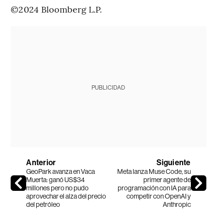
©2024 Bloomberg L.P.
PUBLICIDAD
Anterior
Siguiente
GeoPark avanza en Vaca
Meta lanza Muse Code, su
Muerta: ganó US$34
primer agente de
millones pero no pudo
programación con IA para
aprovechar el alza del precio
competir con OpenAI y
del petróleo
Anthropic