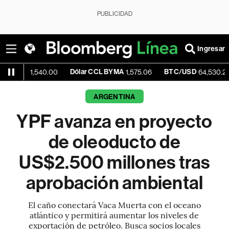
PUBLICIDAD
Ingresar
Dólar CCL BYMA
BTC/USD
-0.40
,540.00
1,575.06
64,530.27
ARGENTINA
YPF avanza en proyecto
de oleoducto de
US$2.500 millones tras
aprobación ambiental
El caño conectará Vaca Muerta con el oceano
atlántico y permitirá aumentar los niveles de
exportación de petróleo. Busca socios locales