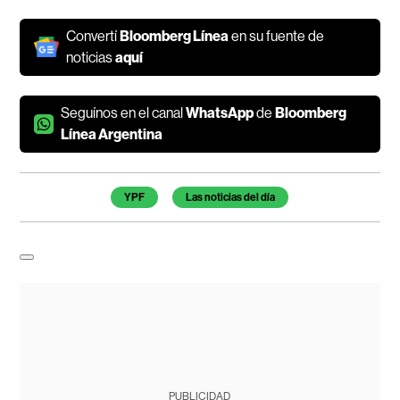
Convertí
Bloomberg Línea
en su fuente de
noticias
aquí
Seguínos en el canal
WhatsApp
de
Bloomberg
Línea Argentina
Temas de este artículo
YPF
Las noticias del día
PUBLICIDAD