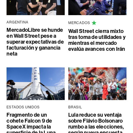
ARGENTINA
MERCADOS
MercadoLibre se hunde
Wall Street cierra mixto
en Wall Street pese a
tras toma de utilidades y
superar expectativas de
mientras el mercado
facturación y ganancia
evalúa avances con Irán
neta
ESTADOS UNIDOS
BRASIL
Fragmento de un
Lula reduce su ventaja
cohete Falcon 9 de
sobre Flávio Bolsonaro
SpaceX impacta la
rumbo a las elecciones,
superficie de la Luna
según nueva encuesta